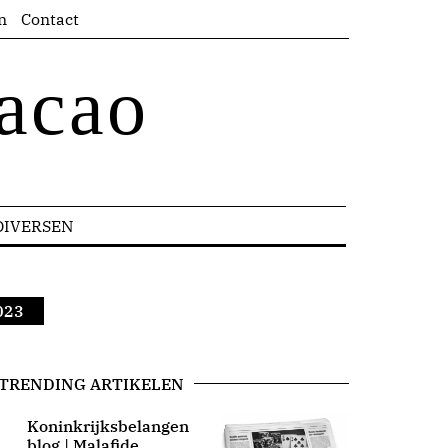
n
Contact
acao
DIVERSEN
023
TRENDING ARTIKELEN
Koninkrijksbelangen
blog | Malafide