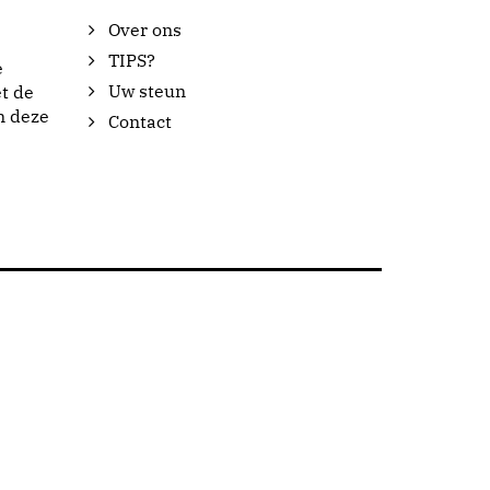
Over ons
TIPS?
e
Uw steun
t de
n deze
Contact