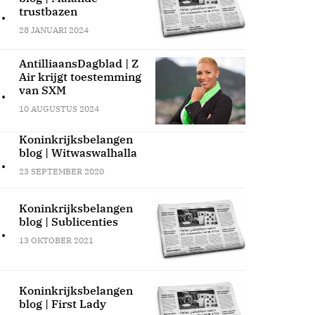
.
trustbazen
28 JANUARI 2024
AntilliaansDagblad | Z
Air krijgt toestemming
.
van SXM
10 AUGUSTUS 2024
Koninkrijksbelangen
blog | Witwaswalhalla
.
23 SEPTEMBER 2020
Koninkrijksbelangen
blog | Sublicenties
.
13 OKTOBER 2021
Koninkrijksbelangen
blog | First Lady
.