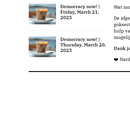
Democracy now! |
Wat moo
Friday, March 21,
2025
De afge
goksect
hulp va
mogeli
Democracy now! |
Thursday, March 20,
Dank ju
2025
❤️ Nar