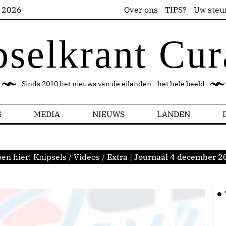
s 2026
Over ons
TIPS?
Uw steu
pselkrant Cur
Sinds 2010 het nieuws van de eilanden - het hele beeld
S
MEDIA
NIEUWS
LANDEN
ben hier:
Knipsels
/
Videos
/
Extra | Journaal 4 december 2