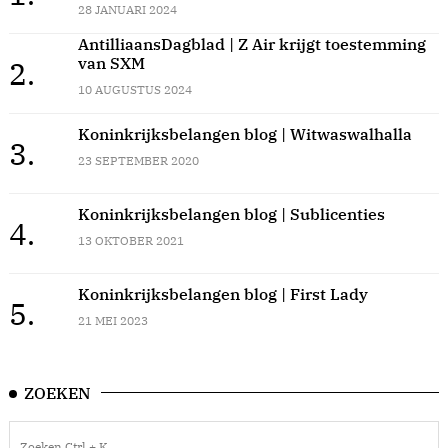
28 JANUARI 2024
AntilliaansDagblad | Z Air krijgt toestemming
van SXM
2.
10 AUGUSTUS 2024
Koninkrijksbelangen blog | Witwaswalhalla
3.
23 SEPTEMBER 2020
Koninkrijksbelangen blog | Sublicenties
4.
13 OKTOBER 2021
Koninkrijksbelangen blog | First Lady
5.
21 MEI 2023
ZOEKEN