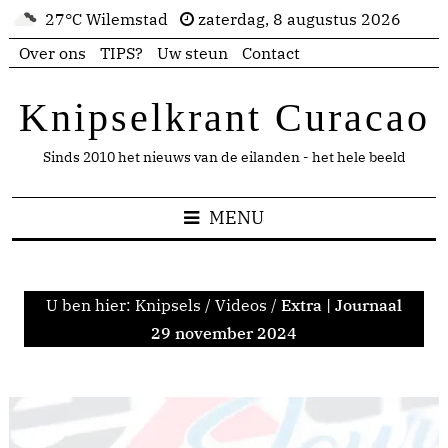
27°C Wilemstad
zaterdag, 8 augustus 2026
Over ons
TIPS?
Uw steun
Contact
Knipselkrant Curacao
Sinds 2010 het nieuws van de eilanden - het hele beeld
MENU
U ben hier:
Knipsels
/
Videos
/
Extra | Journaal
29 november 2024