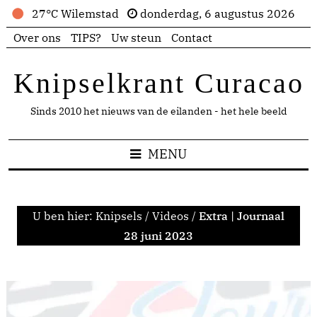
27°C Wilemstad
donderdag, 6 augustus 2026
Over ons
TIPS?
Uw steun
Contact
Knipselkrant Curacao
Sinds 2010 het nieuws van de eilanden - het hele beeld
MENU
U ben hier:
Knipsels
/
Videos
/
Extra | Journaal
28 juni 2023