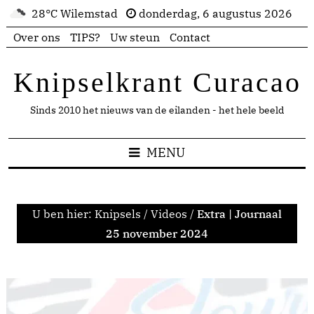
28°C Wilemstad
donderdag, 6 augustus 2026
Over ons
TIPS?
Uw steun
Contact
Knipselkrant Curacao
Sinds 2010 het nieuws van de eilanden - het hele beeld
MENU
U ben hier:
Knipsels
/
Videos
/
Extra | Journaal
25 november 2024