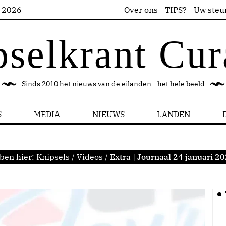
s 2026
Over ons
TIPS?
Uw steu
pselkrant Cur
Sinds 2010 het nieuws van de eilanden - het hele beeld
S
MEDIA
NIEUWS
LANDEN
ben hier:
Knipsels
/
Videos
/
Extra | Journaal 24 januari 2