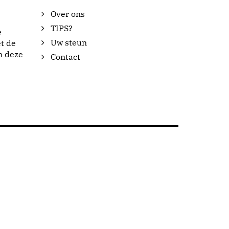
Over ons
TIPS?
e
Uw steun
t de
n deze
Contact