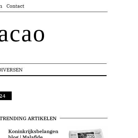
n
Contact
acao
DIVERSEN
024
TRENDING ARTIKELEN
Koninkrijksbelangen
blog | Malafide