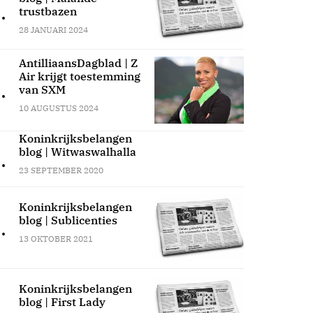
.
trustbazen
28 JANUARI 2024
AntilliaansDagblad | Z
Air krijgt toestemming
.
van SXM
10 AUGUSTUS 2024
Koninkrijksbelangen
blog | Witwaswalhalla
.
23 SEPTEMBER 2020
Koninkrijksbelangen
blog | Sublicenties
.
13 OKTOBER 2021
Koninkrijksbelangen
blog | First Lady
.