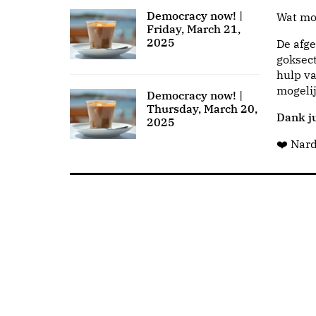
Democracy now! |
Wat moo
Friday, March 21,
2025
De afge
goksect
hulp va
mogeli
Democracy now! |
Thursday, March 20,
Dank ju
2025
❤️ Nar