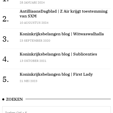
28 JANUARI 2024
AntilliaansDagblad | Z Air krijgt toestemming
van SXM
2.
10 AUGUSTUS 2024
Koninkrijksbelangen blog | Witwaswalhalla
3.
23 SEPTEMBER 2020
Koninkrijksbelangen blog | Sublicenties
4.
13 OKTOBER 2021
Koninkrijksbelangen blog | First Lady
5.
21 MEI 2023
ZOEKEN