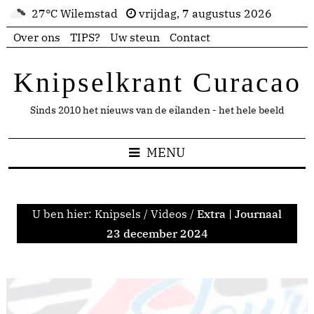
27°C Wilemstad
vrijdag, 7 augustus 2026
Over ons
TIPS?
Uw steun
Contact
Knipselkrant Curacao
Sinds 2010 het nieuws van de eilanden - het hele beeld
MENU
U ben hier:
Knipsels
/
Videos
/
Extra | Journaal
23 december 2024