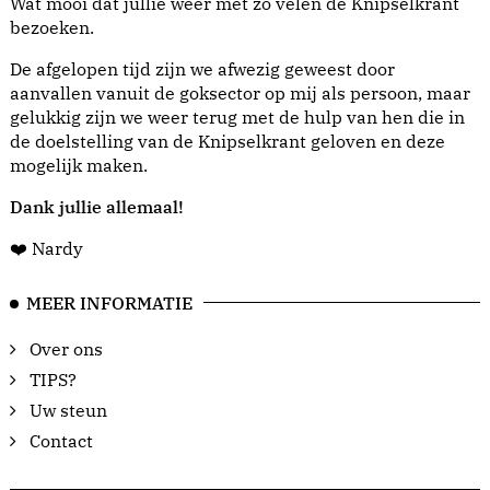
Wat mooi dat jullie weer met zo velen de Knipselkrant
bezoeken.
De afgelopen tijd zijn we afwezig geweest door
aanvallen vanuit de goksector op mij als persoon, maar
gelukkig zijn we weer terug met de hulp van hen die in
de doelstelling van de Knipselkrant geloven en deze
mogelijk maken.
Dank jullie allemaal!
❤️ Nardy
MEER INFORMATIE
Over ons
TIPS?
Uw steun
Contact