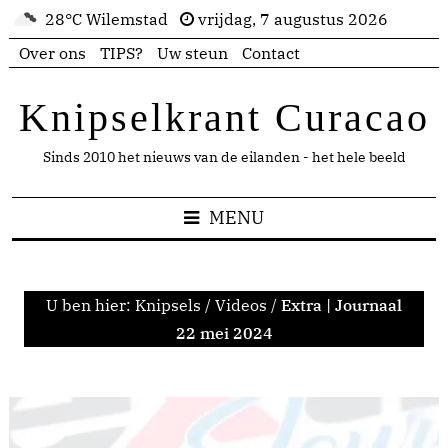
28°C Wilemstad
vrijdag, 7 augustus 2026
Over ons
TIPS?
Uw steun
Contact
Knipselkrant Curacao
Sinds 2010 het nieuws van de eilanden - het hele beeld
MENU
U ben hier:
Knipsels
/
Videos
/
Extra | Journaal
22 mei 2024