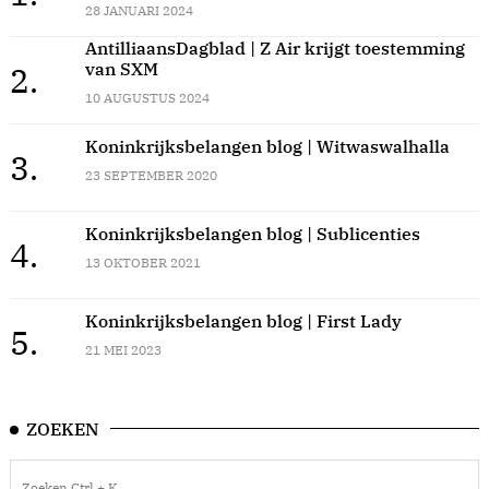
28 JANUARI 2024
AntilliaansDagblad | Z Air krijgt toestemming
van SXM
2.
10 AUGUSTUS 2024
Koninkrijksbelangen blog | Witwaswalhalla
3.
23 SEPTEMBER 2020
Koninkrijksbelangen blog | Sublicenties
4.
13 OKTOBER 2021
Koninkrijksbelangen blog | First Lady
5.
21 MEI 2023
ZOEKEN