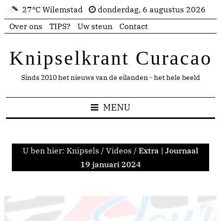
27°C Wilemstad
donderdag, 6 augustus 2026
Over ons
TIPS?
Uw steun
Contact
Knipselkrant Curacao
Sinds 2010 het nieuws van de eilanden - het hele beeld
MENU
U ben hier:
Knipsels
/
Videos
/
Extra | Journaal
19 januari 2024