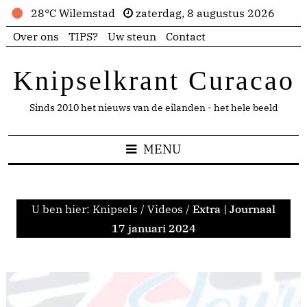
28°C Wilemstad
zaterdag, 8 augustus 2026
Over ons
TIPS?
Uw steun
Contact
Knipselkrant Curacao
Sinds 2010 het nieuws van de eilanden - het hele beeld
MENU
U ben hier:
Knipsels
/
Videos
/
Extra | Journaal
17 januari 2024