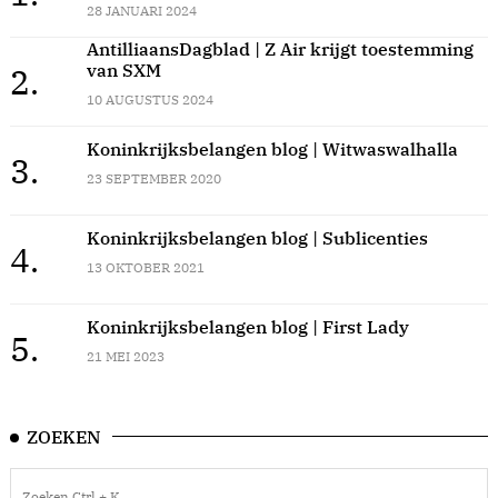
28 JANUARI 2024
AntilliaansDagblad | Z Air krijgt toestemming
van SXM
2.
10 AUGUSTUS 2024
Koninkrijksbelangen blog | Witwaswalhalla
3.
23 SEPTEMBER 2020
Koninkrijksbelangen blog | Sublicenties
4.
13 OKTOBER 2021
Koninkrijksbelangen blog | First Lady
5.
21 MEI 2023
ZOEKEN