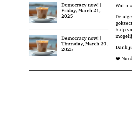
Democracy now! |
Wat moo
Friday, March 21,
2025
De afge
goksect
hulp va
mogeli
Democracy now! |
Thursday, March 20,
Dank ju
2025
❤️ Nar