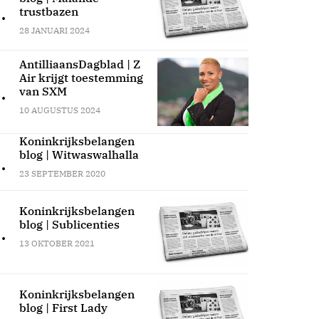
.
trustbazen
28 JANUARI 2024
AntilliaansDagblad | Z
Air krijgt toestemming
.
van SXM
10 AUGUSTUS 2024
Koninkrijksbelangen
blog | Witwaswalhalla
.
23 SEPTEMBER 2020
Koninkrijksbelangen
blog | Sublicenties
.
13 OKTOBER 2021
Koninkrijksbelangen
blog | First Lady
.