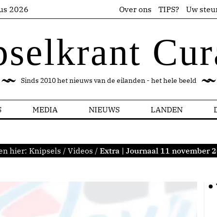
us 2026
Over ons
TIPS?
Uw steu
pselkrant Cur
Sinds 2010 het nieuws van de eilanden - het hele beeld
S
MEDIA
NIEUWS
LANDEN
en hier:
Knipsels
/
Videos
/
Extra | Journaal 11 november 