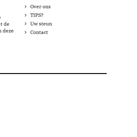
Over ons
TIPS?
e
Uw steun
t de
n deze
Contact