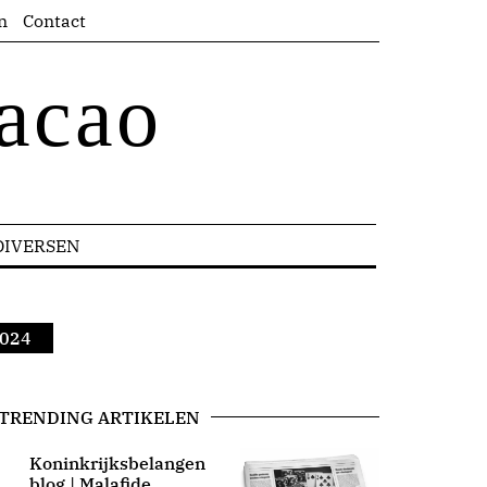
n
Contact
acao
DIVERSEN
2024
TRENDING ARTIKELEN
Koninkrijksbelangen
blog | Malafide