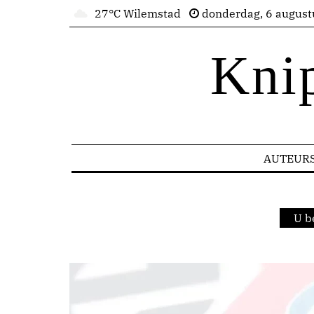
27°C Wilemstad
donderdag, 6 august
Kni
AUTEUR
U b