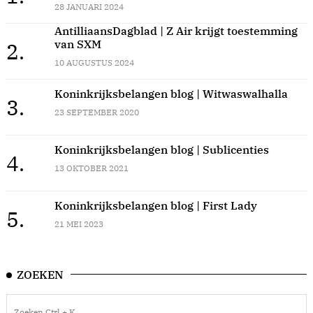
28 JANUARI 2024
AntilliaansDagblad | Z Air krijgt toestemming
van SXM
2.
10 AUGUSTUS 2024
Koninkrijksbelangen blog | Witwaswalhalla
3.
23 SEPTEMBER 2020
Koninkrijksbelangen blog | Sublicenties
4.
13 OKTOBER 2021
Koninkrijksbelangen blog | First Lady
5.
21 MEI 2023
ZOEKEN