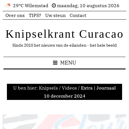
29°C Wilemstad
maandag, 10 augustus 2026
Over ons
TIPS?
Uw steun
Contact
Knipselkrant Curacao
Sinds 2010 het nieuws van de eilanden - het hele beeld
MENU
U ben hier:
Knipsels
/
Videos
/
Extra | Journaal
10 december 2024