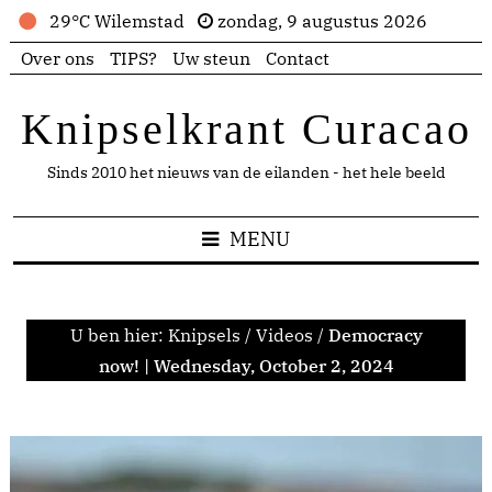
29°C Wilemstad
zondag, 9 augustus 2026
Over ons
TIPS?
Uw steun
Contact
Knipselkrant Curacao
Sinds 2010 het nieuws van de eilanden - het hele beeld
MENU
U ben hier:
Knipsels
/
Videos
/
Democracy
now! | Wednesday, October 2, 2024