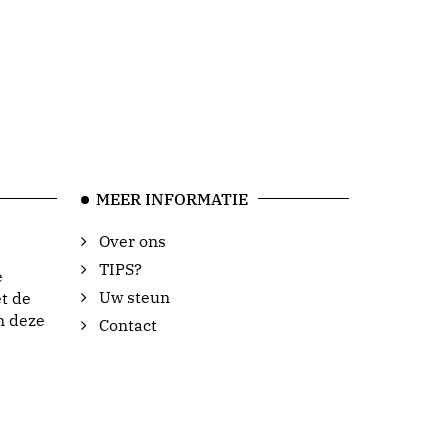
MEER INFORMATIE
Over ons
TIPS?
e
Uw steun
t de
n deze
Contact