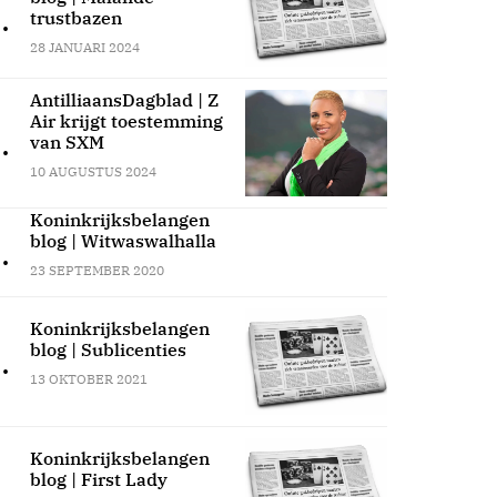
.
trustbazen
28 JANUARI 2024
AntilliaansDagblad | Z
Air krijgt toestemming
.
van SXM
10 AUGUSTUS 2024
Koninkrijksbelangen
blog | Witwaswalhalla
.
23 SEPTEMBER 2020
Koninkrijksbelangen
blog | Sublicenties
.
13 OKTOBER 2021
Koninkrijksbelangen
blog | First Lady
.