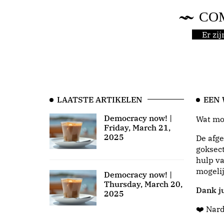
CO
Er zi
LAATSTE ARTIKELEN
EEN
Democracy now! |
Wat moo
Friday, March 21,
2025
De afge
goksect
hulp va
mogeli
Democracy now! |
Thursday, March 20,
Dank ju
2025
❤️ Nar