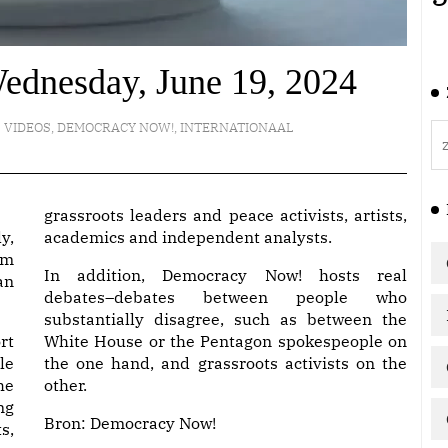
ednesday, June 19, 2024
VIDEOS
,
DEMOCRACY NOW!
,
INTERNATIONAAL
grassroots leaders and peace activists, artists,
y,
academics and independent analysts.
am
In addition, Democracy Now! hosts real
an
debates–debates between people who
substantially disagree, such as between the
rt
White House or the Pentagon spokespeople on
le
the one hand, and grassroots activists on the
he
other.
ng
Bron:
Democracy Now!
s,