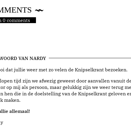
MMENTS
jn 0 comments
 WOORD VAN NARDY
i dat jullie weer met zo velen de Knipselkrant bezoeken.
lopen tijd zijn we afwezig geweest door aanvallen vanuit d
or op mij als persoon, maar gelukkig zijn we weer terug me
n hen die in de doelstelling van de Knipselkrant geloven e
jk maken.
llie allemaal!
dy