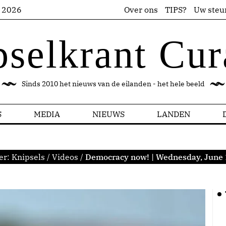
s 2026
Over ons
TIPS?
Uw steu
pselkrant Cur
Sinds 2010 het nieuws van de eilanden - het hele beeld
S
MEDIA
NIEUWS
LANDEN
er:
Knipsels
/
Videos
/
Democracy now! | Wednesday, June 