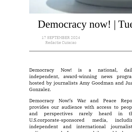
Democracy now! | Tue
17 SEPTEMBER 2024
Redactie Curacao
Democracy Now! is a national, dail
independent, award-winning news progr
hosted by journalists Amy Goodman and Ju
Gonzalez.
Democracy Now!’s War and Peace Repo
provides our audience with access to peop
and perspectives rarely heard in t
U.S.corporate-sponsored media, includi
independent and international journalist