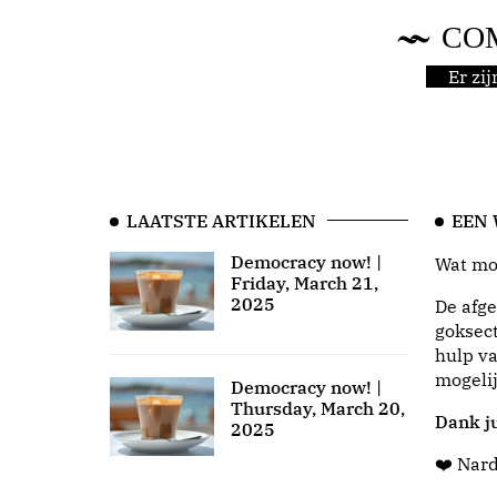
CO
Er zi
LAATSTE ARTIKELEN
EEN
Democracy now! |
Wat moo
Friday, March 21,
2025
De afge
goksect
hulp va
mogeli
Democracy now! |
Thursday, March 20,
Dank ju
2025
❤️ Nar