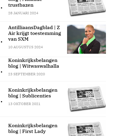
.
trustbazen
28 JANUARI 2024
AntilliaansDagblad | Z
Air krijgt toestemming
.
van SXM
10 AUGUSTUS 2024
Koninkrijksbelangen
blog | Witwaswalhalla
.
23 SEPTEMBER 2020
Koninkrijksbelangen
blog | Sublicenties
.
13 OKTOBER 2021
Koninkrijksbelangen
blog | First Lady
.