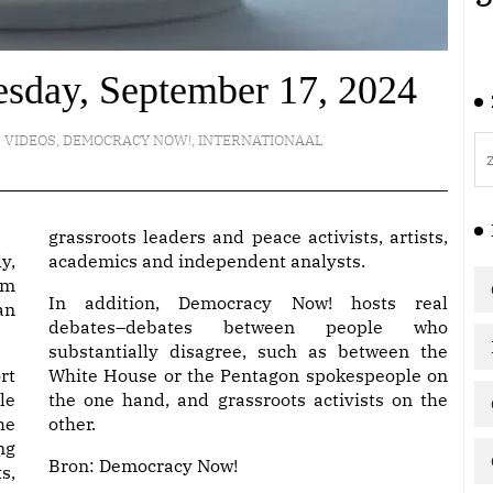
sday, September 17, 2024
VIDEOS
,
DEMOCRACY NOW!
,
INTERNATIONAAL
grassroots leaders and peace activists, artists,
y,
academics and independent analysts.
am
In addition, Democracy Now! hosts real
an
debates–debates between people who
substantially disagree, such as between the
rt
White House or the Pentagon spokespeople on
le
the one hand, and grassroots activists on the
he
other.
ng
Bron:
Democracy Now!
s,