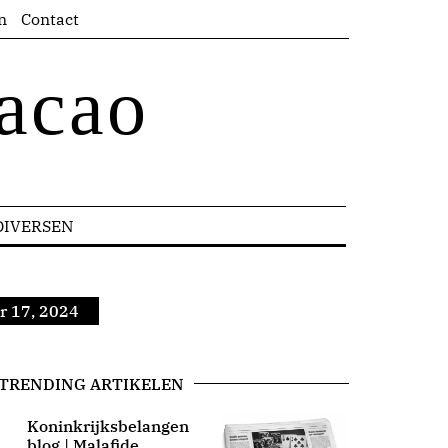
n
Contact
acao
DIVERSEN
r 17, 2024
TRENDING ARTIKELEN
Koninkrijksbelangen
blog | Malafide