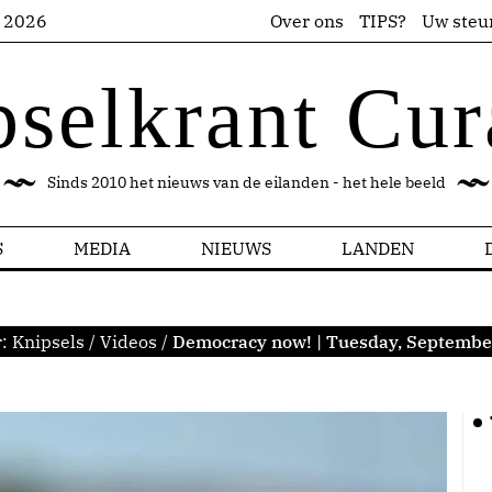
s 2026
Over ons
TIPS?
Uw steu
pselkrant Cur
Sinds 2010 het nieuws van de eilanden - het hele beeld
S
MEDIA
NIEUWS
LANDEN
r:
Knipsels
/
Videos
/
Democracy now! | Tuesday, Septembe