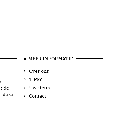
MEER INFORMATIE
Over ons
TIPS?
e
Uw steun
t de
n deze
Contact