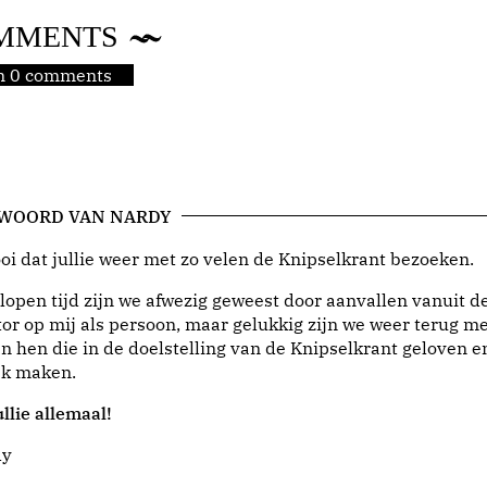
MMENTS
jn 0 comments
 WOORD VAN NARDY
i dat jullie weer met zo velen de Knipselkrant bezoeken.
lopen tijd zijn we afwezig geweest door aanvallen vanuit d
or op mij als persoon, maar gelukkig zijn we weer terug me
n hen die in de doelstelling van de Knipselkrant geloven e
jk maken.
llie allemaal!
dy