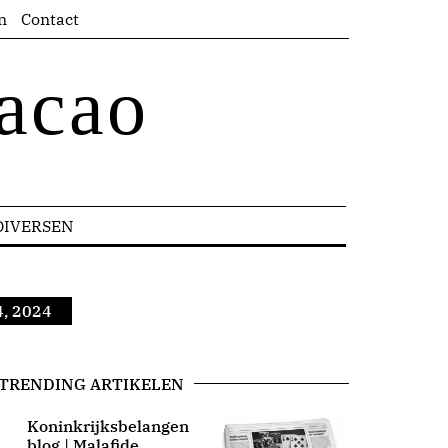
n
Contact
acao
DIVERSEN
4, 2024
TRENDING ARTIKELEN
Koninkrijksbelangen
blog | Malafide