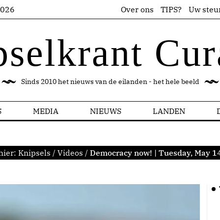
2026
Over ons
TIPS?
Uw steu
pselkrant Cur
Sinds 2010 het nieuws van de eilanden - het hele beeld
S
MEDIA
NIEUWS
LANDEN
hier:
Knipsels
/
Videos
/
Democracy now! | Tuesday, May 1