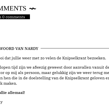
MMENTS
jn 0 comments
 WOORD VAN NARDY
i dat jullie weer met zo velen de Knipselkrant bezoeken.
lopen tijd zijn we afwezig geweest door aanvallen vanuit d
or op mij als persoon, maar gelukkig zijn we weer terug me
n hen die in de doelstelling van de Knipselkrant geloven e
jk maken.
llie allemaal!
dy