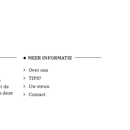
MEER INFORMATIE
Over ons
TIPS?
e
Uw steun
t de
n deze
Contact