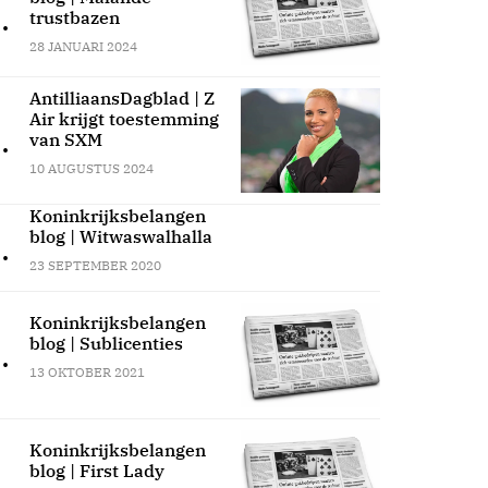
.
trustbazen
28 JANUARI 2024
AntilliaansDagblad | Z
Air krijgt toestemming
.
van SXM
10 AUGUSTUS 2024
Koninkrijksbelangen
blog | Witwaswalhalla
.
23 SEPTEMBER 2020
Koninkrijksbelangen
blog | Sublicenties
.
13 OKTOBER 2021
Koninkrijksbelangen
blog | First Lady
.