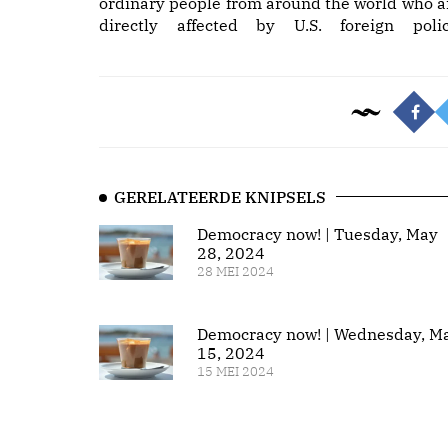
ordinary people from around the world who a
directly affected by U.S. foreign polic
GERELATEERDE KNIPSELS
Democracy now! | Tuesday, May
28, 2024
28 MEI 2024
Democracy now! | Wednesday, M
15, 2024
15 MEI 2024