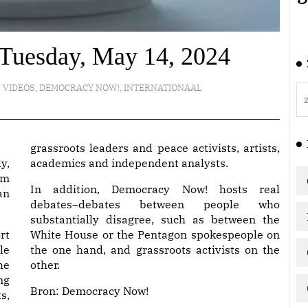
Tuesday, May 14, 2024
VIDEOS
,
DEMOCRACY NOW!
,
INTERNATIONAAL
grassroots leaders and peace activists, artists,
y,
academics and independent analysts.
am
In addition, Democracy Now! hosts real
an
debates–debates between people who
substantially disagree, such as between the
rt
White House or the Pentagon spokespeople on
le
the one hand, and grassroots activists on the
he
other.
ng
Bron:
Democracy Now!
s,