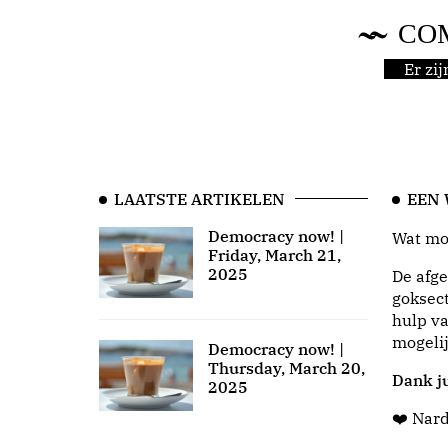
CO
Er zi
LAATSTE ARTIKELEN
EEN
Democracy now! |
Wat moo
Friday, March 21,
2025
De afge
goksect
hulp va
mogeli
Democracy now! |
Thursday, March 20,
Dank ju
2025
❤️ Nar