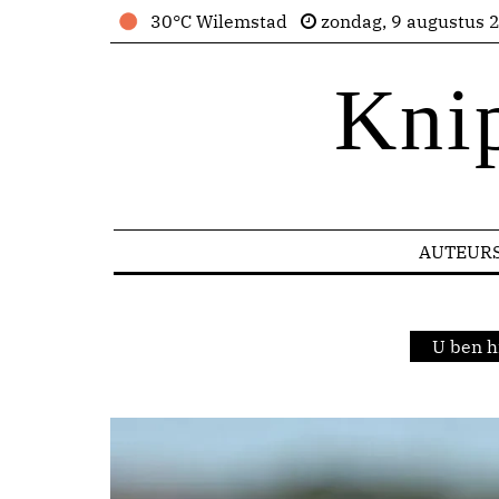
30°C Wilemstad
zondag, 9 augustus 
Kni
AUTEUR
U ben h