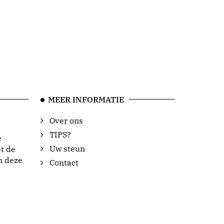
MEER INFORMATIE
Over ons
TIPS?
e
Uw steun
t de
n deze
Contact