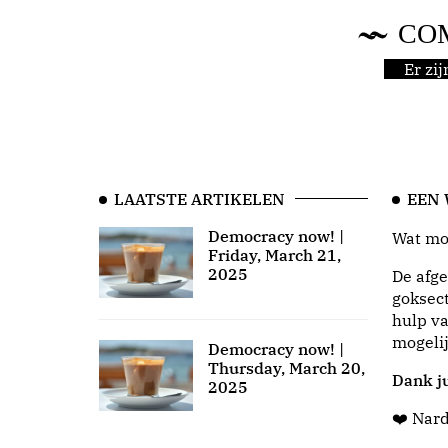
CO
Er zi
LAATSTE ARTIKELEN
EEN
Democracy now! |
Wat moo
Friday, March 21,
2025
De afge
goksect
hulp va
mogeli
Democracy now! |
Thursday, March 20,
Dank ju
2025
❤️ Nar