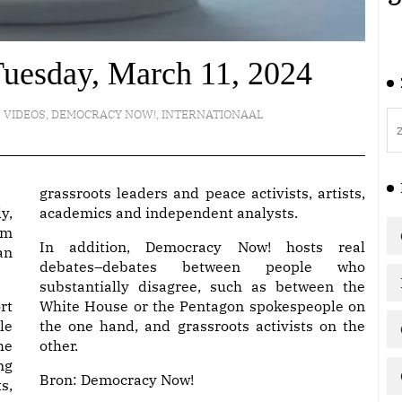
uesday, March 11, 2024
VIDEOS
,
DEMOCRACY NOW!
,
INTERNATIONAAL
grassroots leaders and peace activists, artists,
y,
academics and independent analysts.
am
In addition, Democracy Now! hosts real
an
debates–debates between people who
substantially disagree, such as between the
rt
White House or the Pentagon spokespeople on
le
the one hand, and grassroots activists on the
he
other.
ng
Bron:
Democracy Now!
s,