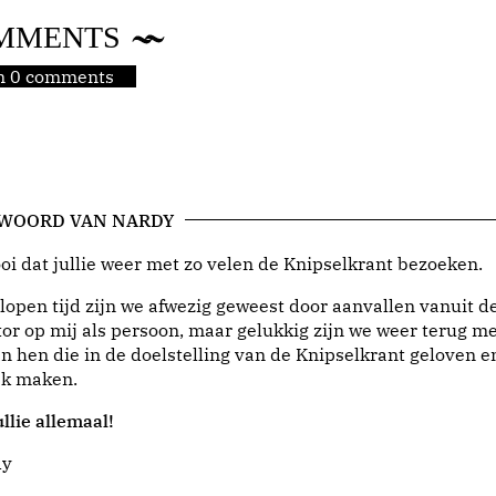
MMENTS
jn 0 comments
 WOORD VAN NARDY
i dat jullie weer met zo velen de Knipselkrant bezoeken.
lopen tijd zijn we afwezig geweest door aanvallen vanuit d
or op mij als persoon, maar gelukkig zijn we weer terug me
n hen die in de doelstelling van de Knipselkrant geloven e
jk maken.
llie allemaal!
dy