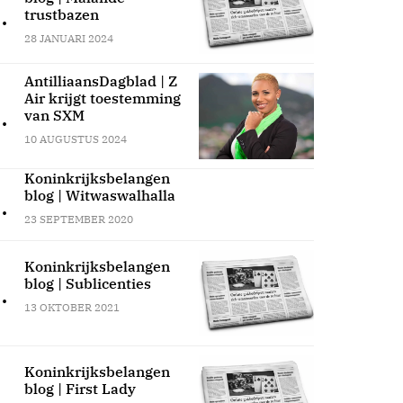
.
trustbazen
28 JANUARI 2024
AntilliaansDagblad | Z
Air krijgt toestemming
.
van SXM
10 AUGUSTUS 2024
Koninkrijksbelangen
blog | Witwaswalhalla
.
23 SEPTEMBER 2020
Koninkrijksbelangen
blog | Sublicenties
.
13 OKTOBER 2021
Koninkrijksbelangen
blog | First Lady
.