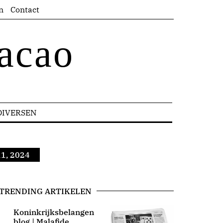
n
Contact
acao
DIVERSEN
11, 2024
TRENDING ARTIKELEN
Koninkrijksbelangen
blog | Malafide