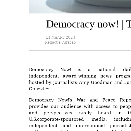
Democracy now! | T
11 MAART 2024
Redactie Curacao
Democracy Now! is a national, dail
independent, award-winning news progr
hosted by journalists Amy Goodman and Ju
Gonzalez.
Democracy Now!’s War and Peace Repo
provides our audience with access to peop
and perspectives rarely heard in t
U.S.corporate-sponsored media, includi
independent and international journalist