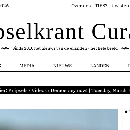
2026
Over ons
TIPS?
Uw steu
pselkrant Cur
Sinds 2010 het nieuws van de eilanden - het hele beeld
S
MEDIA
NIEUWS
LANDEN
ier:
Knipsels
/
Videos
/
Democracy now! | Tuesday, March 