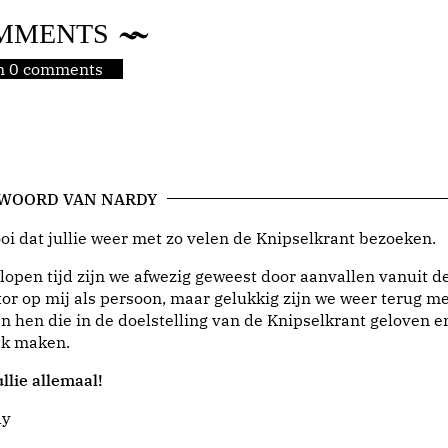
MMENTS
jn 0 comments
 WOORD VAN NARDY
i dat jullie weer met zo velen de Knipselkrant bezoeken.
lopen tijd zijn we afwezig geweest door aanvallen vanuit d
or op mij als persoon, maar gelukkig zijn we weer terug me
n hen die in de doelstelling van de Knipselkrant geloven e
jk maken.
llie allemaal!
dy