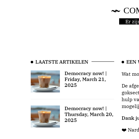
CO
Er zi
LAATSTE ARTIKELEN
EEN
Democracy now! |
Wat moo
Friday, March 21,
2025
De afge
goksect
hulp va
mogeli
Democracy now! |
Thursday, March 20,
Dank ju
2025
❤️ Nar