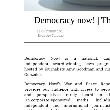
Democracy now! | Th
31 OKTOBER 2024
Redactie Curacao
Democracy Now! is a national, dail
independent, award-winning news progr
hosted by journalists Amy Goodman and Ju
Gonzalez.
Democracy Now!’s War and Peace Repo
provides our audience with access to peop
and perspectives rarely heard in t
U.S.corporate-sponsored media, includi
independent and international journalist