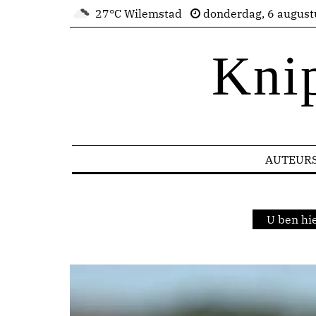
27°C Wilemstad
donderdag, 6 august
Kni
AUTEUR
U ben hi