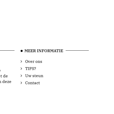
MEER INFORMATIE
Over ons
TIPS?
e
Uw steun
t de
n deze
Contact