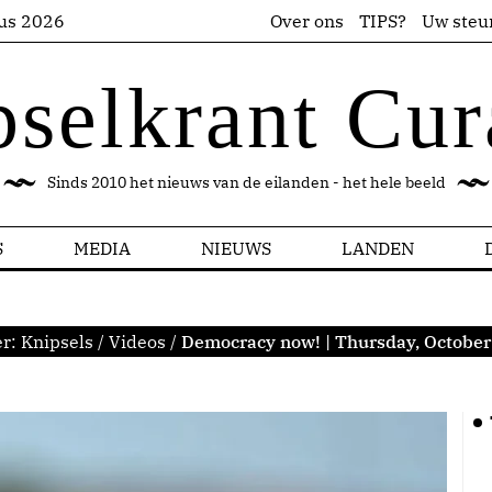
us 2026
Over ons
TIPS?
Uw steu
pselkrant Cur
Sinds 2010 het nieuws van de eilanden - het hele beeld
S
MEDIA
NIEUWS
LANDEN
er:
Knipsels
/
Videos
/
Democracy now! | Thursday, October