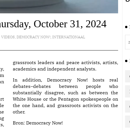
ursday, October 31, 2024
VIDEOS
,
DEMOCRACY NOW!
,
INTERNATIONAAL
grassroots leaders and peace activists, artists,
y,
academics and independent analysts.
am
In addition, Democracy Now! hosts real
an
debates–debates between people who
substantially disagree, such as between the
rt
White House or the Pentagon spokespeople on
le
the one hand, and grassroots activists on the
he
other.
ng
Bron:
Democracy Now!
s,