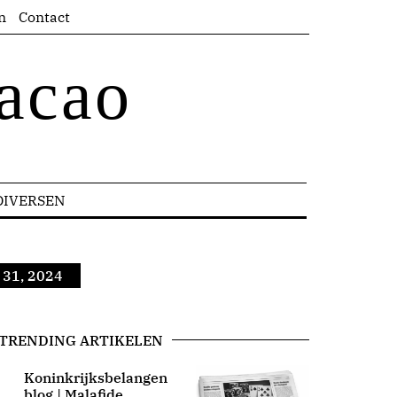
n
Contact
acao
DIVERSEN
 31, 2024
TRENDING ARTIKELEN
Koninkrijksbelangen
blog | Malafide