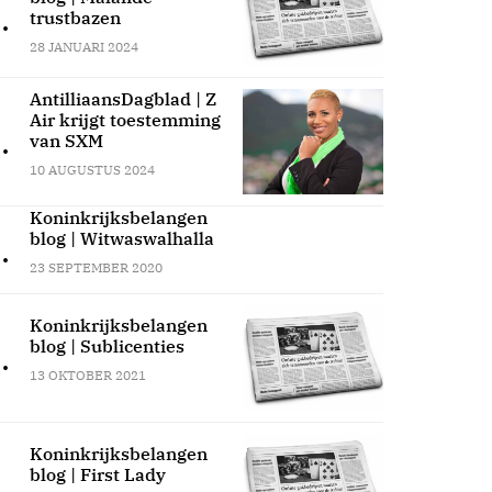
.
trustbazen
28 JANUARI 2024
AntilliaansDagblad | Z
Air krijgt toestemming
.
van SXM
10 AUGUSTUS 2024
Koninkrijksbelangen
blog | Witwaswalhalla
.
23 SEPTEMBER 2020
Koninkrijksbelangen
blog | Sublicenties
.
13 OKTOBER 2021
Koninkrijksbelangen
blog | First Lady
.