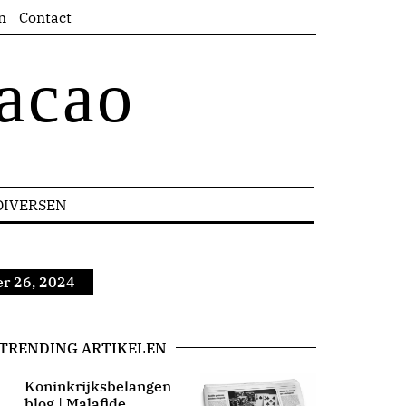
n
Contact
acao
DIVERSEN
r 26, 2024
TRENDING ARTIKELEN
Koninkrijksbelangen
blog | Malafide