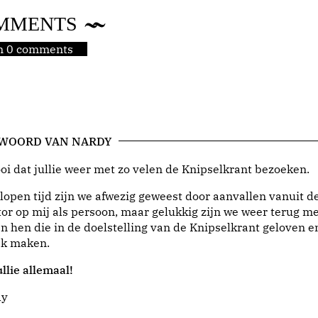
MMENTS
jn 0 comments
 WOORD VAN NARDY
i dat jullie weer met zo velen de Knipselkrant bezoeken.
lopen tijd zijn we afwezig geweest door aanvallen vanuit d
or op mij als persoon, maar gelukkig zijn we weer terug me
n hen die in de doelstelling van de Knipselkrant geloven e
jk maken.
llie allemaal!
dy