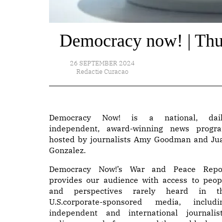
Democracy now! | Thu
26 SEPTEMBER 2024
Redactie Curacao
Democracy Now! is a national, dail
independent, award-winning news progr
hosted by journalists Amy Goodman and Ju
Gonzalez.
Democracy Now!’s War and Peace Repo
provides our audience with access to peop
and perspectives rarely heard in t
U.S.corporate-sponsored media, includi
independent and international journalist