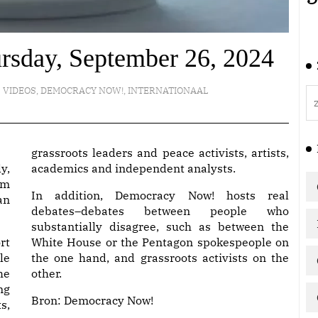
rsday, September 26, 2024
VIDEOS
,
DEMOCRACY NOW!
,
INTERNATIONAAL
grassroots leaders and peace activists, artists,
y,
academics and independent analysts.
am
In addition, Democracy Now! hosts real
an
debates–debates between people who
substantially disagree, such as between the
rt
White House or the Pentagon spokespeople on
le
the one hand, and grassroots activists on the
he
other.
ng
Bron:
Democracy Now!
s,