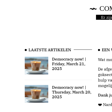
CO
Er zi
LAATSTE ARTIKELEN
EEN
Democracy now! |
Wat moo
Friday, March 21,
2025
De afge
goksect
hulp va
mogeli
Democracy now! |
Thursday, March 20,
Dank ju
2025
❤️ Nar