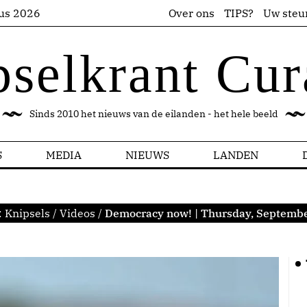
us 2026
Over ons
TIPS?
Uw steu
pselkrant Cur
Sinds 2010 het nieuws van de eilanden - het hele beeld
S
MEDIA
NIEUWS
LANDEN
:
Knipsels
/
Videos
/
Democracy now! | Thursday, Septembe