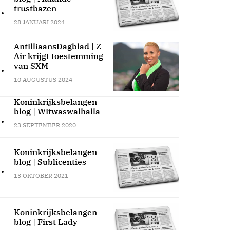
.
trustbazen
28 JANUARI 2024
AntilliaansDagblad | Z
Air krijgt toestemming
.
van SXM
10 AUGUSTUS 2024
Koninkrijksbelangen
blog | Witwaswalhalla
.
23 SEPTEMBER 2020
Koninkrijksbelangen
blog | Sublicenties
.
13 OKTOBER 2021
Koninkrijksbelangen
blog | First Lady
.