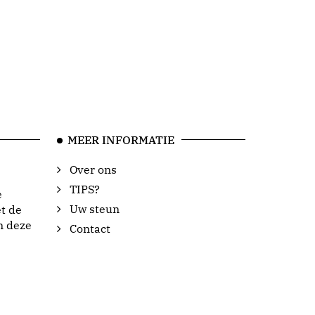
MEER INFORMATIE
Over ons
TIPS?
e
Uw steun
t de
n deze
Contact