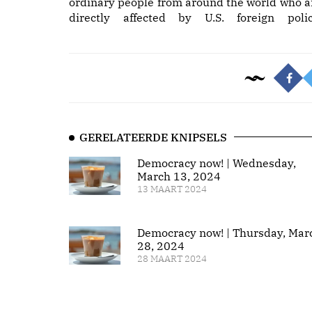
ordinary people from around the world who a
directly affected by U.S. foreign polic
GERELATEERDE KNIPSELS
Democracy now! | Wednesday,
March 13, 2024
13 MAART 2024
Democracy now! | Thursday, Mar
28, 2024
28 MAART 2024