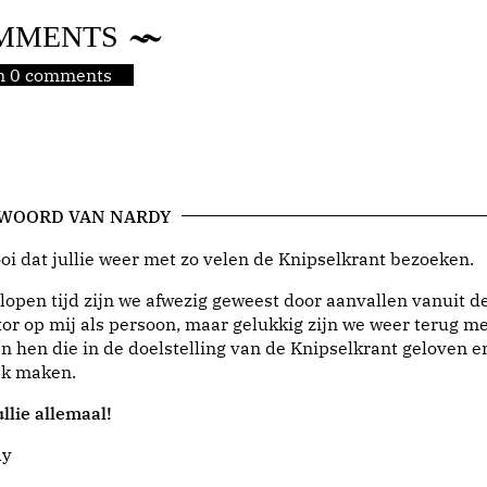
MMENTS
jn 0 comments
 WOORD VAN NARDY
i dat jullie weer met zo velen de Knipselkrant bezoeken.
lopen tijd zijn we afwezig geweest door aanvallen vanuit d
or op mij als persoon, maar gelukkig zijn we weer terug me
n hen die in de doelstelling van de Knipselkrant geloven e
jk maken.
llie allemaal!
dy