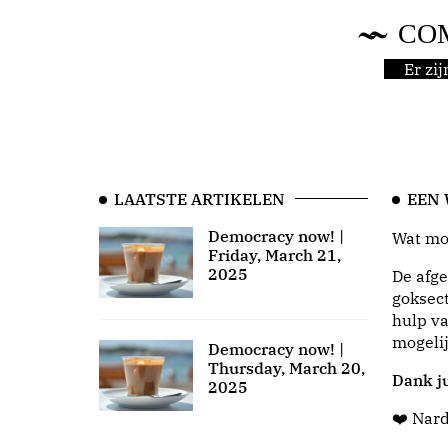
CO
Er zi
LAATSTE ARTIKELEN
EEN
Democracy now! |
Wat moo
Friday, March 21,
2025
De afge
goksect
hulp va
mogeli
Democracy now! |
Thursday, March 20,
Dank ju
2025
❤️ Nar