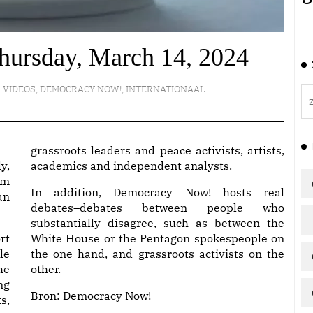
hursday, March 14, 2024
VIDEOS
,
DEMOCRACY NOW!
,
INTERNATIONAAL
grassroots leaders and peace activists, artists,
y,
academics and independent analysts.
am
In addition, Democracy Now! hosts real
an
debates–debates between people who
substantially disagree, such as between the
rt
White House or the Pentagon spokespeople on
le
the one hand, and grassroots activists on the
he
other.
ng
Bron:
Democracy Now!
s,