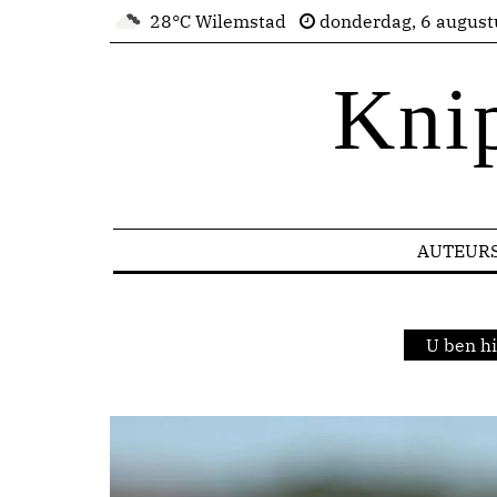
28°C Wilemstad
donderdag, 6 august
Kni
AUTEUR
U ben h