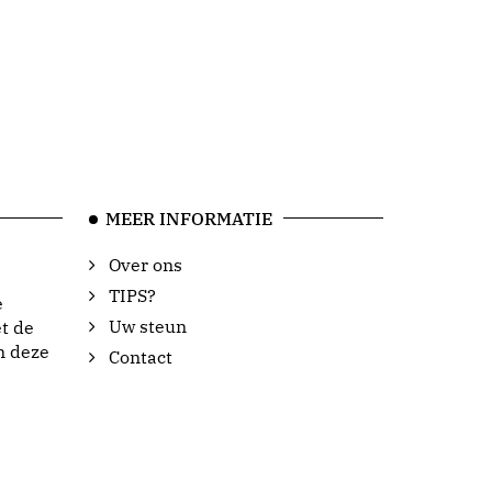
MEER INFORMATIE
Over ons
TIPS?
e
Uw steun
t de
n deze
Contact