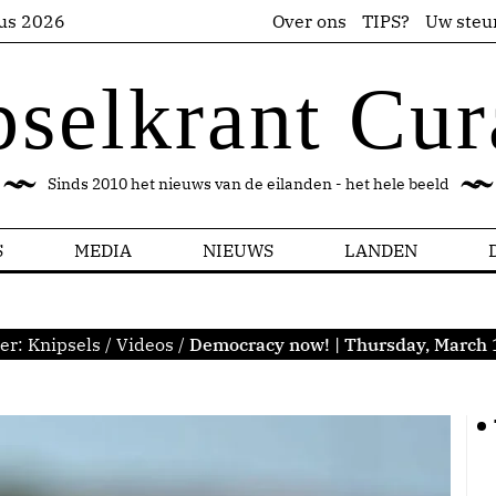
us 2026
Over ons
TIPS?
Uw steu
pselkrant Cur
Sinds 2010 het nieuws van de eilanden - het hele beeld
S
MEDIA
NIEUWS
LANDEN
ier:
Knipsels
/
Videos
/
Democracy now! | Thursday, March 