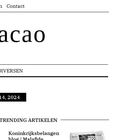
n
Contact
acao
DIVERSEN
14, 2024
TRENDING ARTIKELEN
Koninkrijksbelangen
blog | Malafide