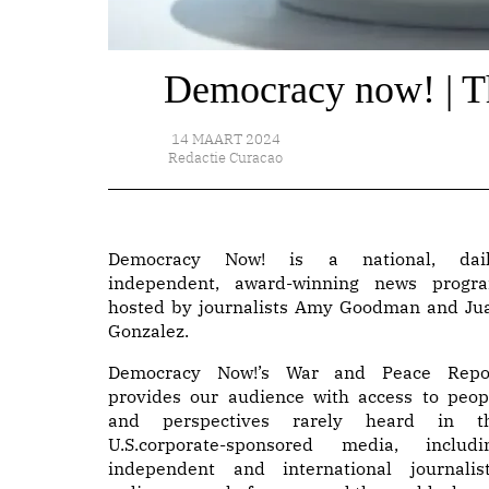
Democracy now! | T
14 MAART 2024
Redactie Curacao
Democracy Now! is a national, dail
independent, award-winning news progr
hosted by journalists Amy Goodman and Ju
Gonzalez.
Democracy Now!’s War and Peace Repo
provides our audience with access to peop
and perspectives rarely heard in t
U.S.corporate-sponsored media, includi
independent and international journalist