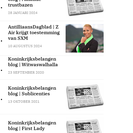
.
trustbazen
28 JANUARI 2024
AntilliaansDagblad | Z
Air krijgt toestemming
.
van SXM
10 AUGUSTUS 2024
Koninkrijksbelangen
blog | Witwaswalhalla
.
23 SEPTEMBER 2020
Koninkrijksbelangen
blog | Sublicenties
.
13 OKTOBER 2021
Koninkrijksbelangen
blog | First Lady
.