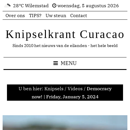
28°C Wilemstad
woensdag, 5 augustus 2026
Over ons
TIPS?
Uw steun
Contact
Knipselkrant Curacao
Sinds 2010 het nieuws van de eilanden - het hele beeld
MENU
U ben hier:
Knipsels
/
Videos
/
Democracy
now! | Friday, January 5, 2024