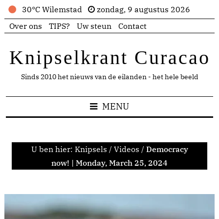
30°C Wilemstad
zondag, 9 augustus 2026
Over ons
TIPS?
Uw steun
Contact
Knipselkrant Curacao
Sinds 2010 het nieuws van de eilanden - het hele beeld
MENU
U ben hier:
Knipsels
/
Videos
/
Democracy
now! | Monday, March 25, 2024