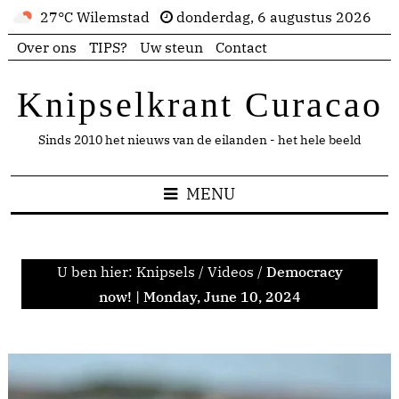
27°C Wilemstad
donderdag, 6 augustus 2026
Over ons
TIPS?
Uw steun
Contact
Knipselkrant Curacao
Sinds 2010 het nieuws van de eilanden - het hele beeld
MENU
U ben hier:
Knipsels
/
Videos
/
Democracy
now! | Monday, June 10, 2024