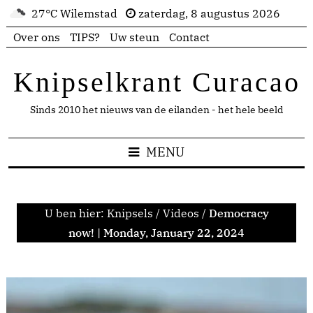
27°C Wilemstad
zaterdag, 8 augustus 2026
Over ons
TIPS?
Uw steun
Contact
Knipselkrant Curacao
Sinds 2010 het nieuws van de eilanden - het hele beeld
MENU
U ben hier:
Knipsels
/
Videos
/
Democracy
now! | Monday, January 22, 2024