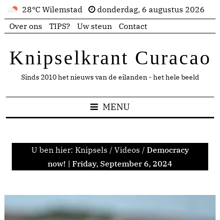
28°C Wilemstad
donderdag, 6 augustus 2026
Over ons
TIPS?
Uw steun
Contact
Knipselkrant Curacao
Sinds 2010 het nieuws van de eilanden - het hele beeld
MENU
U ben hier:
Knipsels
/
Videos
/
Democracy
now! | Friday, September 6, 2024