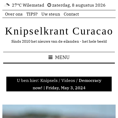
27°C Wilemstad
zaterdag, 8 augustus 2026
Over ons
TIPS?
Uw steun
Contact
Knipselkrant Curacao
Sinds 2010 het nieuws van de eilanden - het hele beeld
MENU
U ben hier:
Knipsels
/
Videos
/
Democracy
now! | Friday, May 3, 2024