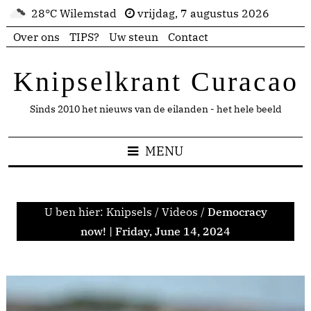
28°C Wilemstad
vrijdag, 7 augustus 2026
Over ons
TIPS?
Uw steun
Contact
Knipselkrant Curacao
Sinds 2010 het nieuws van de eilanden - het hele beeld
MENU
U ben hier:
Knipsels
/
Videos
/
Democracy
now! | Friday, June 14, 2024