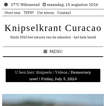
27°C Wilemstad
maandag, 10 augustus 2026
Over ons
TIPS?
Uw steun
Contact
Knipselkrant Curacao
Sinds 2010 het nieuws van de eilanden - het hele beeld
MENU
U ben hier:
Knipsels
/
Videos
/
Democracy
now! | Friday, July 5, 2024