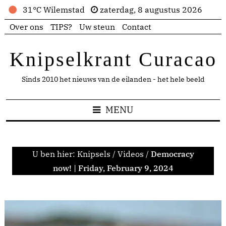
31°C Wilemstad
zaterdag, 8 augustus 2026
Over ons
TIPS?
Uw steun
Contact
Knipselkrant Curacao
Sinds 2010 het nieuws van de eilanden - het hele beeld
MENU
U ben hier:
Knipsels
/
Videos
/
Democracy
now! | Friday, February 9, 2024