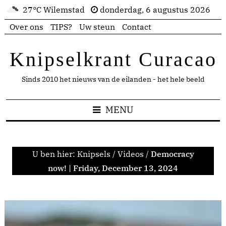
27°C Wilemstad
donderdag, 6 augustus 2026
Over ons
TIPS?
Uw steun
Contact
Knipselkrant Curacao
Sinds 2010 het nieuws van de eilanden - het hele beeld
MENU
U ben hier:
Knipsels
/
Videos
/
Democracy
now! | Friday, December 13, 2024