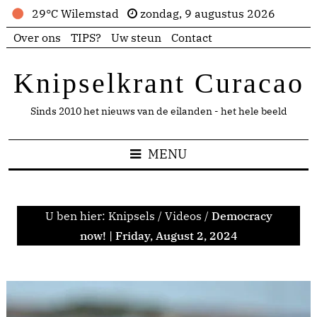
29°C Wilemstad
zondag, 9 augustus 2026
Over ons
TIPS?
Uw steun
Contact
Knipselkrant Curacao
Sinds 2010 het nieuws van de eilanden - het hele beeld
MENU
U ben hier:
Knipsels
/
Videos
/
Democracy
now! | Friday, August 2, 2024