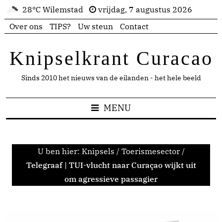
28°C Wilemstad
vrijdag, 7 augustus 2026
Over ons
TIPS?
Uw steun
Contact
Knipselkrant Curacao
Sinds 2010 het nieuws van de eilanden - het hele beeld
MENU
U ben hier:
Knipsels
/
Toerismesector
/
Telegraaf | TUI-vlucht naar Curaçao wijkt uit
om agressieve passagier