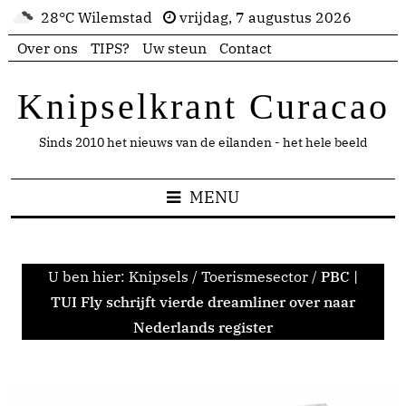
28°C Wilemstad
vrijdag, 7 augustus 2026
Over ons
TIPS?
Uw steun
Contact
Knipselkrant Curacao
Sinds 2010 het nieuws van de eilanden - het hele beeld
MENU
U ben hier:
Knipsels
/
Toerismesector
/
PBC |
TUI Fly schrijft vierde dreamliner over naar
Nederlands register