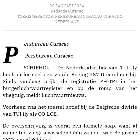
28 JANUARI 2024
Redactie Curacao
TOERISMESECTOR
,
PERSBUREAU CURACAO
,
CURAÇAO
,
NEDERLAND
Persbureau Curacao
Persbureau Curacao
SCHIPHOL – De Nederlandse tak van TUI fly
heeft er formeel een vierde Boeing 787 Dreamliner bij.
Sinds vandaag prijkt de registratie PH-TFJ in het
burgerluchtvaartregister en op de romp van het
vliegtuig, meldt Luchtvaartnieuws.
Voorheen was het toestel actief bij de Belgische divisie
van TUI fly als OO-LOE.
De overschrijving is vooral een formele stap, want al
ruime tijd vliegt afwisselend één van de twee Belgische
787’s vanaf Schiphol.