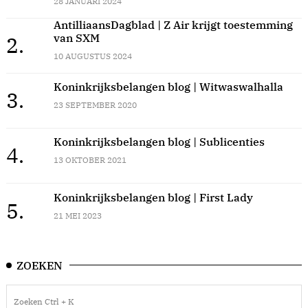
28 JANUARI 2024
AntilliaansDagblad | Z Air krijgt toestemming
van SXM
2.
10 AUGUSTUS 2024
Koninkrijksbelangen blog | Witwaswalhalla
3.
23 SEPTEMBER 2020
Koninkrijksbelangen blog | Sublicenties
4.
13 OKTOBER 2021
Koninkrijksbelangen blog | First Lady
5.
21 MEI 2023
ZOEKEN