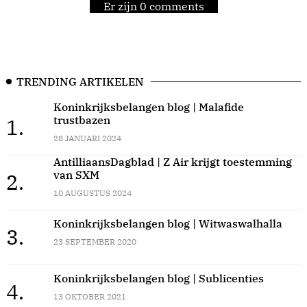
Er zijn 0 comments
TRENDING ARTIKELEN
Koninkrijksbelangen blog | Malafide
trustbazen
1.
28 JANUARI 2024
AntilliaansDagblad | Z Air krijgt toestemming
van SXM
2.
10 AUGUSTUS 2024
Koninkrijksbelangen blog | Witwaswalhalla
3.
23 SEPTEMBER 2020
Koninkrijksbelangen blog | Sublicenties
4.
13 OKTOBER 2021