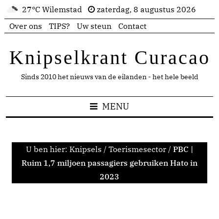
27°C Wilemstad
zaterdag, 8 augustus 2026
Over ons
TIPS?
Uw steun
Contact
Knipselkrant Curacao
Sinds 2010 het nieuws van de eilanden - het hele beeld
MENU
U ben hier:
Knipsels
/
Toerismesector
/
PBC |
Ruim 1,7 miljoen passagiers gebruiken Hato in
2023