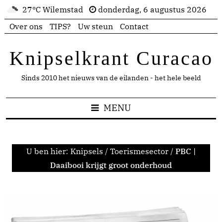
27°C Wilemstad
donderdag, 6 augustus 2026
Over ons
TIPS?
Uw steun
Contact
Knipselkrant Curacao
Sinds 2010 het nieuws van de eilanden - het hele beeld
MENU
U ben hier:
Knipsels
/
Toerismesector
/
PBC |
Daaibooi krijgt groot onderhoud