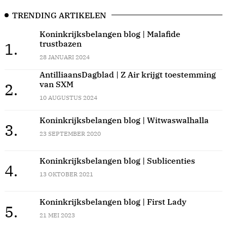
TRENDING ARTIKELEN
Koninkrijksbelangen blog | Malafide
trustbazen
1.
28 JANUARI 2024
AntilliaansDagblad | Z Air krijgt toestemming
van SXM
2.
10 AUGUSTUS 2024
Koninkrijksbelangen blog | Witwaswalhalla
3.
23 SEPTEMBER 2020
Koninkrijksbelangen blog | Sublicenties
4.
13 OKTOBER 2021
Koninkrijksbelangen blog | First Lady
5.
21 MEI 2023