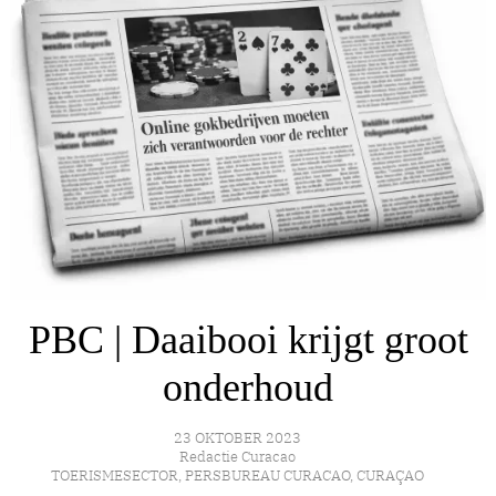
PBC | Daaibooi krijgt groot
onderhoud
23 OKTOBER 2023
Redactie Curacao
TOERISMESECTOR
,
PERSBUREAU CURACAO
,
CURAÇAO