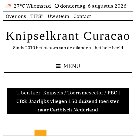
27°C Wilemstad
donderdag, 6 augustus 2026
Over ons
TIPS?
Uw steun
Contact
Knipselkrant Curacao
Sinds 2010 het nieuws van de eilanden - het hele beeld
MENU
U ben hier:
Knipsels
/
Toerismesector
/
PBC |
CBS: Jaarlijks vliegen 150 duizend toeristen
naar Caribisch Nederland