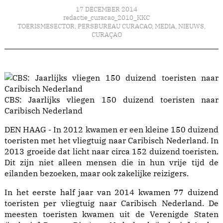
17 DECEMBER 2014
redactie_curacao_2010_KKC
TOERISMESECTOR
,
PERSBUREAU CURACAO
,
MEDIA
,
NIEUWS
,
CURAÇAO
CBS: Jaarlijks vliegen 150 duizend toeristen naar
Caribisch Nederland
DEN HAAG - In 2012 kwamen er een kleine 150 duizend
toeristen met het vliegtuig naar Caribisch Nederland. In
2013 groeide dat licht naar circa 152 duizend toeristen.
Dit zijn niet alleen mensen die in hun vrije tijd de
eilanden bezoeken, maar ook zakelijke reizigers.
In het eerste half jaar van 2014 kwamen 77 duizend
toeristen per vliegtuig naar Caribisch Nederland. De
meesten toeristen kwamen uit de Verenigde Staten