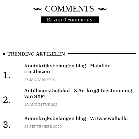
COMMENTS
Er zijn 0 comments
TRENDING ARTIKELEN
Koninkrijksbelangen blog | Malafide
trustbazen
1.
28 JANUARI 2024
AntilliaansDagblad | Z Air krijgt toestemming
van SXM
2.
10 AUGUSTUS 2024
Koninkrijksbelangen blog | Witwaswalhalla
3.
23 SEPTEMBER 2020