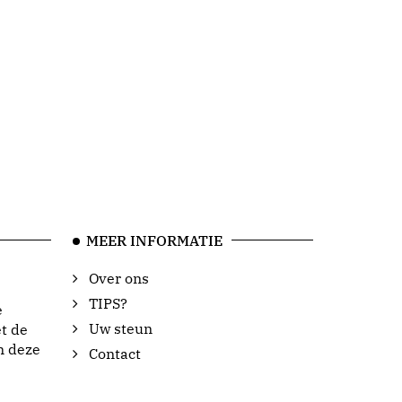
MEER INFORMATIE
Over ons
TIPS?
e
Uw steun
t de
n deze
Contact