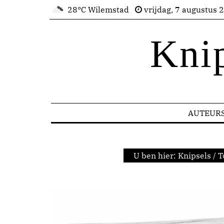
28°C Wilemstad
vrijdag, 7 augustus 
Kni
AUTEUR
U ben hier:
Knipsels
/
T