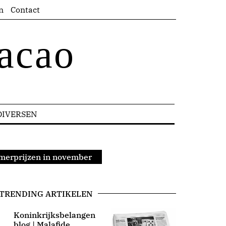
n
Contact
acao
DIVERSEN
amerprijzen in november
TRENDING ARTIKELEN
Koninkrijksbelangen
blog | Malafide