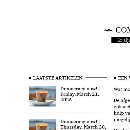
CO
Er zi
LAATSTE ARTIKELEN
EEN
Democracy now! |
Wat moo
Friday, March 21,
2025
De afge
goksect
hulp va
mogeli
Democracy now! |
Thursday, March 20,