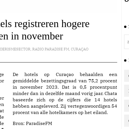
ls registreren hogere
en in november
OERISMESECTOR
,
RADIO PARADISE FM
,
CURAÇAO
ge
De hotels op Curaçao behaalden een
or
gemiddelde bezettingsgraad van 75,2 procent
in november 2023. Dat is 0,5 procentpunt
minder dan in dezelfde maand vorig jaar. Chata
er
baseerde zich op de cijfers die 14 hotels
en
hebben aangeleverd. Zij vertegenwoordigen 54
at
procent van alle hotelkamers op het eiland.
de
de
Bron:
ParadiseFM