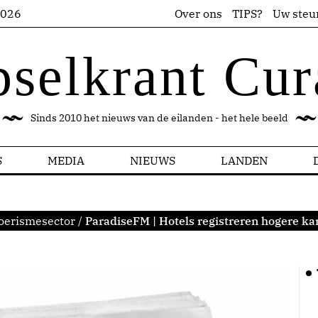
2026
Over ons
TIPS?
Uw steu
pselkrant Cur
Sinds 2010 het nieuws van de eilanden - het hele beeld
S
MEDIA
NIEUWS
LANDEN
oerismesector
/
ParadiseFM | Hotels registreren hogere k