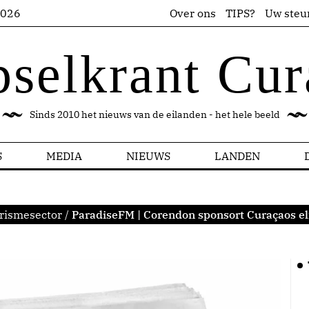
2026
Over ons
TIPS?
Uw steu
pselkrant Cur
Sinds 2010 het nieuws van de eilanden - het hele beeld
S
MEDIA
NIEUWS
LANDEN
rismesector
/
ParadiseFM | Corendon sponsort Curaçaos el