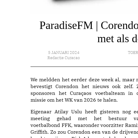
ParadiseFM | Corendon
met als 
5 JANUARI 2024
TOE
Redactie Curacao
We meldden het eerder deze week al, maar 
bevestigt Corendon het nieuws ook zelf. 
sponsoren het Curaçaos voetbalteam in 
missie om het WK van 2026 te halen.
Eigenaar Atilay Uslu heeft gisteren nog e
meeting gehad met het bestuur v
voetbalbond FFK, waaronder voorzitter Rami
Griffith. Zo zou Corendon een van de drijven