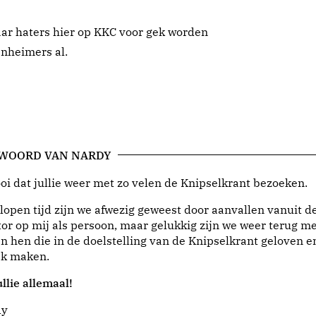
aar haters hier op KKC voor gek worden
nheimers al.
 WOORD VAN NARDY
i dat jullie weer met zo velen de Knipselkrant bezoeken.
lopen tijd zijn we afwezig geweest door aanvallen vanuit d
or op mij als persoon, maar gelukkig zijn we weer terug me
n hen die in de doelstelling van de Knipselkrant geloven e
jk maken.
llie allemaal!
dy