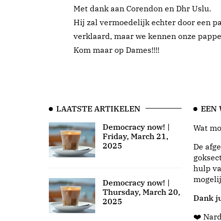
Met dank aan Corendon en Dhr Uslu.
Hij zal vermoedelijk echter door een p
verklaard, maar we kennen onze pappe
Kom maar op Dames!!!!
LAATSTE ARTIKELEN
EEN
Democracy now! |
Wat moo
Friday, March 21,
2025
De afge
goksect
hulp va
mogeli
Democracy now! |
Thursday, March 20,
Dank ju
2025
❤️ Nar