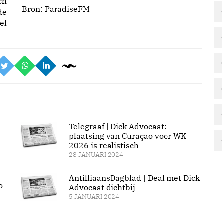
ch
Bron:
ParadiseFM
de
el
Telegraaf | Dick Advocaat:
plaatsing van Curaçao voor WK
2026 is realistisch
28 JANUARI 2024
AntilliaansDagblad | Deal met Dick
o
Advocaat dichtbij
5 JANUARI 2024