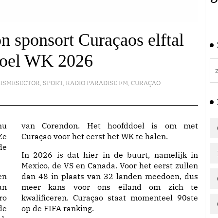
 sponsort Curaçaos elftal
doel WK 2026
RISMESECTOR
,
SPORT
,
RADIO PARADISE FM
,
CURAÇAO
nu
van Corendon. Het hoofddoel is om met
Ze
Curaçao voor het eerst het WK te halen.
de
In 2026 is dat hier in de buurt, namelijk in
Mexico, de VS en Canada. Voor het eerst zullen
en
dan 48 in plaats van 32 landen meedoen, dus
an
meer kans voor ons eiland om zich te
ro
kwalificeren. Curaçao staat momenteel 90ste
de
op de FIFA ranking.