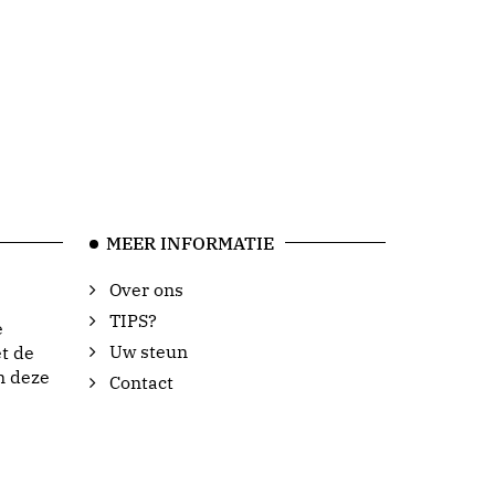
MEER INFORMATIE
Over ons
TIPS?
e
Uw steun
t de
n deze
Contact