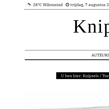
28°C Wilemstad
vrijdag, 7 augustus 
Kni
AUTEUR
U ben hier:
Knipsels
/
Toe