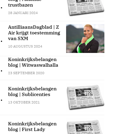
.
trustbazen
28 JANUARI 2024
AntilliaansDagblad | Z
Air krijgt toestemming
.
van SXM
10 AUGUSTUS 2024
Koninkrijksbelangen
blog | Witwaswalhalla
.
23 SEPTEMBER 2020
Koninkrijksbelangen
blog | Sublicenties
.
13 OKTOBER 2021
Koninkrijksbelangen
blog | First Lady
.