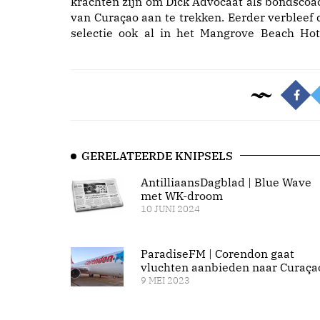
krachten zijn om Dick Advocaat als bondscoa
van Curaçao aan te trekken. Eerder verbleef 
selectie ook al in het Mangrove Beach Hot
GERELATEERDE KNIPSELS
AntilliaansDagblad | Blue Wave
met WK-droom
10 JUNI 2024
ParadiseFM | Corendon gaat
vluchten aanbieden naar Curaça
9 MEI 2023