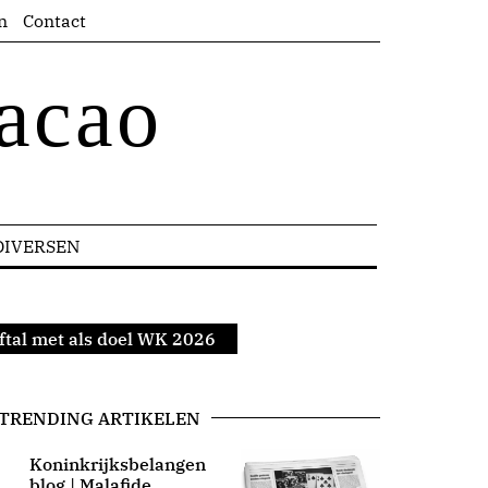
n
Contact
acao
DIVERSEN
ftal met als doel WK 2026
TRENDING ARTIKELEN
Koninkrijksbelangen
blog | Malafide