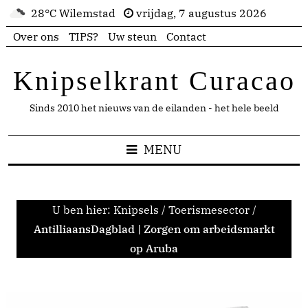
28°C Wilemstad
vrijdag, 7 augustus 2026
Over ons
TIPS?
Uw steun
Contact
Knipselkrant Curacao
Sinds 2010 het nieuws van de eilanden - het hele beeld
MENU
U ben hier:
Knipsels
/
Toerismesector
/
AntilliaansDagblad | Zorgen om arbeidsmarkt
op Aruba