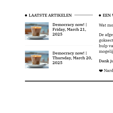
LAATSTE ARTIKELEN
EEN
Democracy now! |
Wat moo
Friday, March 21,
2025
De afge
goksect
hulp va
mogeli
Democracy now! |
Thursday, March 20,
Dank ju
2025
❤️ Nar