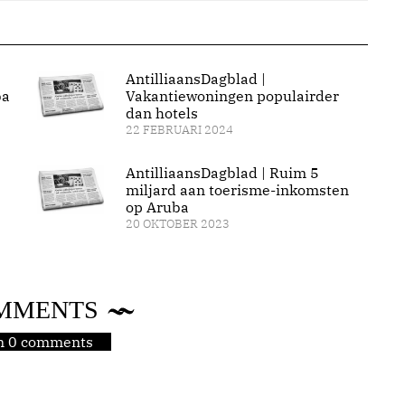
AntilliaansDagblad |
ba
Vakantiewoningen populairder
dan hotels
22 FEBRUARI 2024
AntilliaansDagblad | Ruim 5
miljard aan toerisme-inkomsten
op Aruba
20 OKTOBER 2023
MMENTS
jn 0 comments