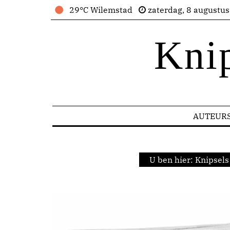
29°C Wilemstad
zaterdag, 8 augustu
Kni
AUTEUR
U ben hier:
Knipsels