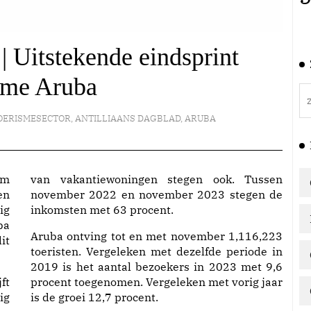
| Uitstekende eindsprint
sme Aruba
OERISMESECTOR
,
ANTILLIAANS DAGBLAD
,
ARUBA
im
van vakantiewoningen stegen ook. Tussen
en
november 2022 en november 2023 stegen de
ig
inkomsten met 63 procent.
ba
Aruba ontving tot en met november 1,116,223
it
toeristen. Vergeleken met dezelfde periode in
2019 is het aantal bezoekers in 2023 met 9,6
ft
procent toegenomen. Vergeleken met vorig jaar
ig
is de groei 12,7 procent.