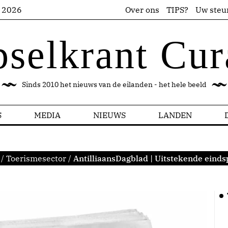
s 2026
Over ons
TIPS?
Uw steu
pselkrant Cur
Sinds 2010 het nieuws van de eilanden - het hele beeld
S
MEDIA
NIEUWS
LANDEN
/
Toerismesector
/
AntilliaansDagblad | Uitstekende einds