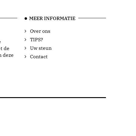
MEER INFORMATIE
Over ons
TIPS?
e
Uw steun
t de
n deze
Contact