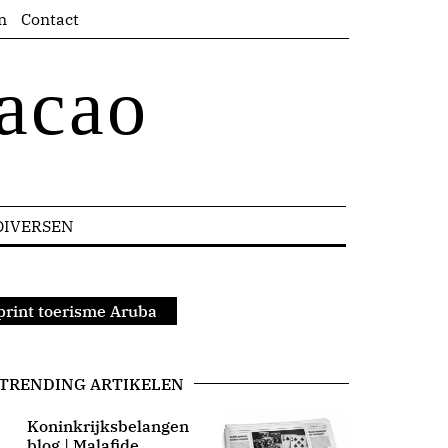
n
Contact
acao
DIVERSEN
print toerisme Aruba
TRENDING ARTIKELEN
Koninkrijksbelangen
blog | Malafide