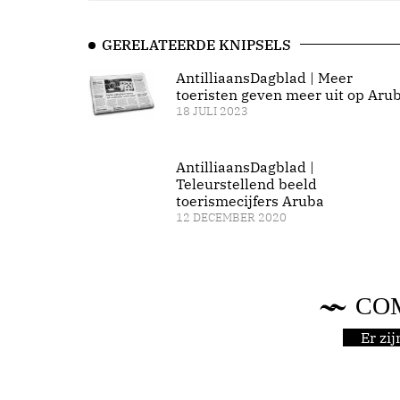
GERELATEERDE KNIPSELS
AntilliaansDagblad | Meer
toeristen geven meer uit op Aru
18 JULI 2023
AntilliaansDagblad |
Teleurstellend beeld
toerismecijfers Aruba
12 DECEMBER 2020
CO
Er zi