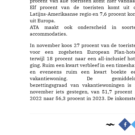
procent van alle toeristen komt hier vandaa
Elf procent van de toeristen komt uit 
Latijns-Amerikaanse regio en 7,6 procent ko
uit Europa.
ATA maakt ook onderscheid in soort
accommodaties.
In november koos 27 procent van de toerist
voor een zogeheten European Plan-hote
terwijl 18 procent naar een all-inclusief hot
ging. Ruim een kwart verbleef in een timesha
en eveneens ruim een kwart boekte e
vakantiewoning. De gemiddel
bezettingsgraad van vakantiewoningen is 
november iets gestegen, van 51,7 procent 
2022 naar 56,3 procent in 2023. De inkomst