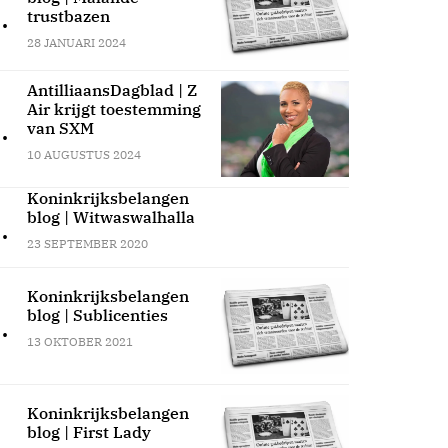
.
trustbazen
28 JANUARI 2024
AntilliaansDagblad | Z
Air krijgt toestemming
.
van SXM
10 AUGUSTUS 2024
Koninkrijksbelangen
blog | Witwaswalhalla
.
23 SEPTEMBER 2020
Koninkrijksbelangen
blog | Sublicenties
.
13 OKTOBER 2021
Koninkrijksbelangen
blog | First Lady
.