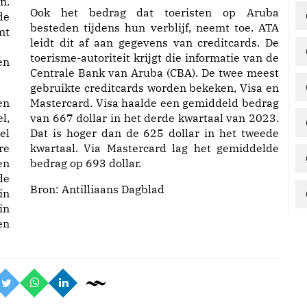
n.
Ook het bedrag dat toeristen op Aruba
de
besteden tijdens hun verblijf, neemt toe. ATA
mt
leidt dit af aan gegevens van creditcards. De
toerisme-autoriteit krijgt die informatie van de
en
Centrale Bank van Aruba (CBA). De twee meest
gebruikte creditcards worden bekeken, Visa en
en
Mastercard. Visa haalde een gemiddeld bedrag
l,
van 667 dollar in het derde kwartaal van 2023.
el
Dat is hoger dan de 625 dollar in het tweede
re
kwartaal. Via Mastercard lag het gemiddelde
en
bedrag op 693 dollar.
de
Bron:
Antilliaans Dagblad
in
in
en