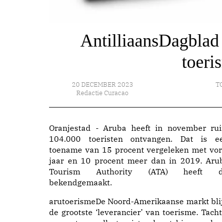
AntilliaansDagblad 
toeri
20 DECEMBER 2023
T
Redactie Curacao
Oranjestad - Aruba heeft in november ru
104.000 toeristen ontvangen. Dat is e
toename van 15 procent vergeleken met vor
jaar en 10 procent meer dan in 2019. Aru
Tourism Authority (ATA) heeft d
bekendgemaakt.
arutoerismeDe Noord-Amerikaanse markt blij
de grootste ‘leverancier’ van toerisme. Tacht