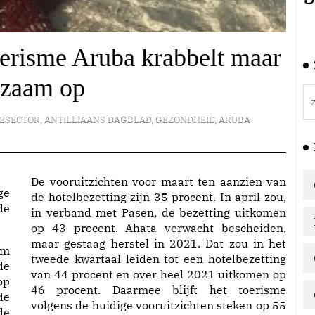
oerisme Aruba krabbelt maar
gzaam op
ESECTOR
,
ANTILLIAANS DAGBLAD
,
GEZONDHEID
,
ARUBA
De vooruitzichten voor maart ten aanzien van
ge
de hotelbezetting zijn 35 procent. In april zou,
de
in verband met Pasen, de bezetting uitkomen
op 43 procent. Ahata verwacht bescheiden,
maar gestaag herstel in 2021. Dat zou in het
sm
tweede kwartaal leiden tot een hotelbezetting
de
van 44 procent en over heel 2021 uitkomen op
op
46 procent. Daarmee blijft het toerisme
de
volgens de huidige vooruitzichten steken op 55
de