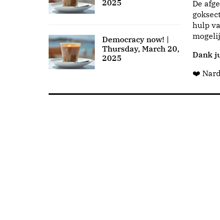
2025
De afge
goksect
hulp va
mogeli
Democracy now! |
Thursday, March 20,
Dank ju
2025
❤️ Nar