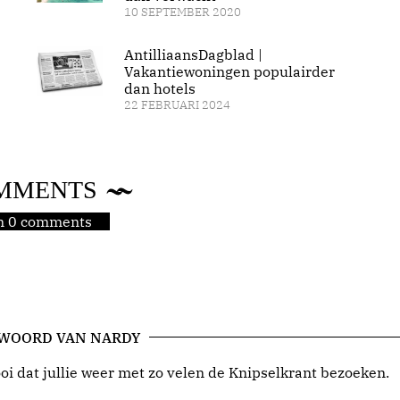
10 SEPTEMBER 2020
AntilliaansDagblad |
Vakantiewoningen populairder
dan hotels
22 FEBRUARI 2024
MMENTS
jn 0 comments
 WOORD VAN NARDY
i dat jullie weer met zo velen de Knipselkrant bezoeken.