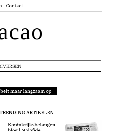
n
Contact
acao
DIVERSEN
bbelt maar langzaam op
TRENDING ARTIKELEN
Koninkrijksbelangen
blog | Malafide