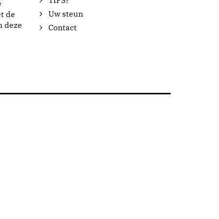
TIPS?
e
Uw steun
t de
n deze
Contact