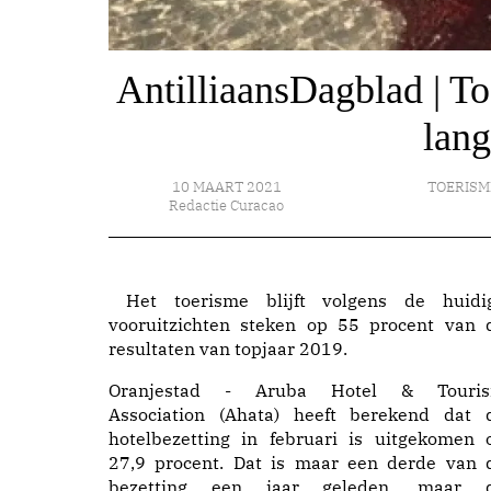
AntilliaansDagblad | T
lan
10 MAART 2021
TOERISM
Redactie Curacao
Het toerisme blijft volgens de huidi
vooruitzichten steken op 55 procent van 
resultaten van topjaar 2019.
Oranjestad - Aruba Hotel & Touri
Association (Ahata) heeft berekend dat 
hotelbezetting in februari is uitgekomen 
27,9 procent. Dat is maar een derde van 
bezetting een jaar geleden, maar 