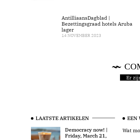
AntilliaansDagblad |
Bezettingsgraad hotels Aruba
lager
14 NOVEMBER 2023
CO
Er zi
LAATSTE ARTIKELEN
EEN
Democracy now! |
Wat moo
Friday, March 21,