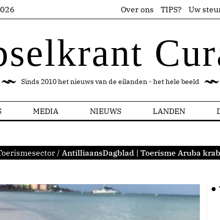
2026
Over ons
TIPS?
Uw steu
pselkrant Cur
Sinds 2010 het nieuws van de eilanden - het hele beeld
S
MEDIA
NIEUWS
LANDEN
Toerismesector
/
AntilliaansDagblad | Toerisme Aruba kra