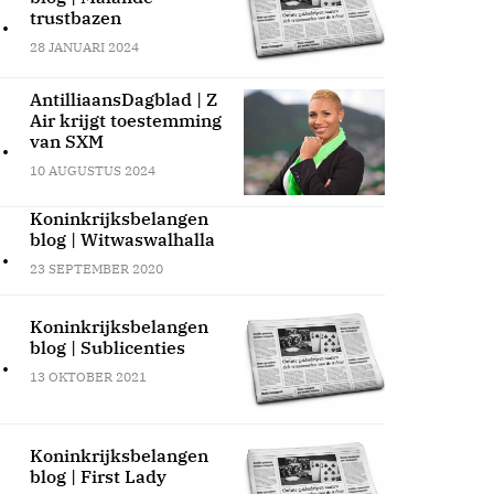
.
trustbazen
28 JANUARI 2024
AntilliaansDagblad | Z
Air krijgt toestemming
.
van SXM
10 AUGUSTUS 2024
Koninkrijksbelangen
blog | Witwaswalhalla
.
23 SEPTEMBER 2020
Koninkrijksbelangen
blog | Sublicenties
.
13 OKTOBER 2021
Koninkrijksbelangen
blog | First Lady
.