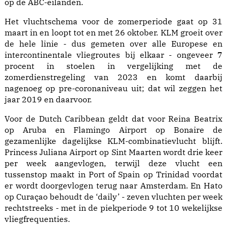
op de ABC-eilanden.
Het vluchtschema voor de zomerperiode gaat op 31
maart in en loopt tot en met 26 oktober. KLM groeit over
de hele linie - dus gemeten over alle Europese en
intercontinentale vliegroutes bij elkaar - ongeveer 7
procent in stoelen in vergelijking met de
zomerdienstregeling van 2023 en komt daarbij
nagenoeg op pre-coronaniveau uit; dat wil zeggen het
jaar 2019 en daarvoor.
Voor de Dutch Caribbean geldt dat voor Reina Beatrix
op Aruba en Flamingo Airport op Bonaire de
gezamenlijke dagelijkse KLM-combinatievlucht blijft.
Princess Juliana Airport op Sint Maarten wordt drie keer
per week aangevlogen, terwijl deze vlucht een
tussenstop maakt in Port of Spain op Trinidad voordat
er wordt doorgevlogen terug naar Amsterdam. En Hato
op Curaçao behoudt de ‘daily’ - zeven vluchten per week
rechtstreeks - met in de piekperiode 9 tot 10 wekelijkse
vliegfrequenties.