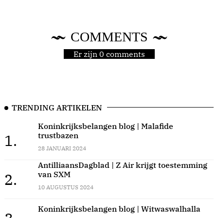
COMMENTS
Er zijn 0 comments
TRENDING ARTIKELEN
Koninkrijksbelangen blog | Malafide
trustbazen
1.
28 JANUARI 2024
AntilliaansDagblad | Z Air krijgt toestemming
van SXM
2.
10 AUGUSTUS 2024
Koninkrijksbelangen blog | Witwaswalhalla