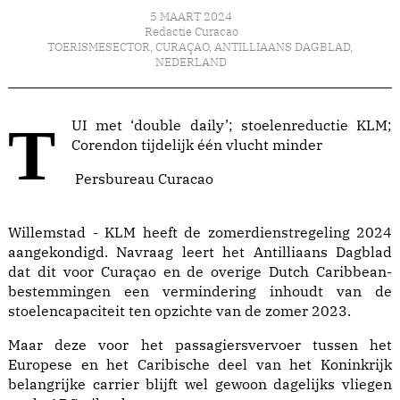
5 MAART 2024
Redactie Curacao
TOERISMESECTOR
,
CURAÇAO
,
ANTILLIAANS DAGBLAD
,
NEDERLAND
TUI met ‘double daily’; stoelenreductie KLM;
Corendon tijdelijk één vlucht minder
Persbureau Curacao
Willemstad - KLM heeft de zomerdienstregeling 2024
aangekondigd. Navraag leert het Antilliaans Dagblad
dat dit voor Curaçao en de overige Dutch Caribbean-
bestemmingen een vermindering inhoudt van de
stoelencapaciteit ten opzichte van de zomer 2023.
Maar deze voor het passagiersvervoer tussen het
Europese en het Caribische deel van het Koninkrijk
belangrijke carrier blijft wel gewoon dagelijks vliegen