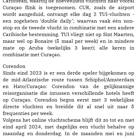
Caribbean, waarbij de hoeveelheid vluchten naar vooral
Curaçao flink is toegenomen. CUR, zoals de airport
wordt aangeduid, ontvangt elke dag 2 TUI-vluchten -
een zogeheten ‘double daily’; waarvan vaak één non-
stop en de tweede vlucht in combinatie met een andere
Caribische bestemming. TUI vliegt niet op Sint Maarten,
maar wel op Bonaire (5 maal per week) en in mindere
mate op Aruba (wekelijks 3 keer); alle keren in
combinatie met Curaçao.
Corendon
Sinds eind 2023 is er een derde speler bijgekomen op
de mid-Atlantische route tussen Schiphol/Amsterdam
en Hato/Curaçao: Corendon van de gelijknamige
reisorganisatie die intussen verschillende hotels heeft
op Curaçao. Corendon begon eerst met 3 wekelijkse
directe vluchten en breidde dit al snel uit naar 5
frequenties per week.
Volgens het online vluchtschema blijft dit zo tot en met
eind april 2024, met dagelijks een vlucht behalve op
maandag en donderdag. In de maanden mei en juni