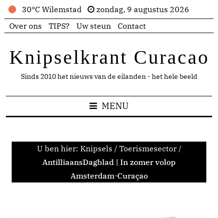
30°C Wilemstad
zondag, 9 augustus 2026
Over ons
TIPS?
Uw steun
Contact
Knipselkrant Curacao
Sinds 2010 het nieuws van de eilanden - het hele beeld
MENU
U ben hier:
Knipsels
/
Toerismesector
/
AntilliaansDagblad | In zomer volop
Amsterdam-Curaçao