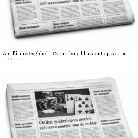
AntilliaansDagblad | 12 Uur lang black-out op Aruba
5 JULI 2021