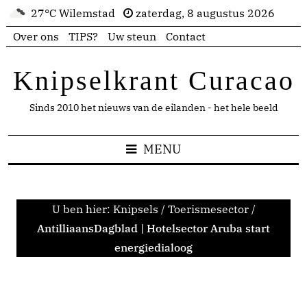
27°C Wilemstad
zaterdag, 8 augustus 2026
Over ons
TIPS?
Uw steun
Contact
Knipselkrant Curacao
Sinds 2010 het nieuws van de eilanden - het hele beeld
MENU
U ben hier:
Knipsels
/
Toerismesector
/
AntilliaansDagblad | Hotelsector Aruba start
energiedialoog