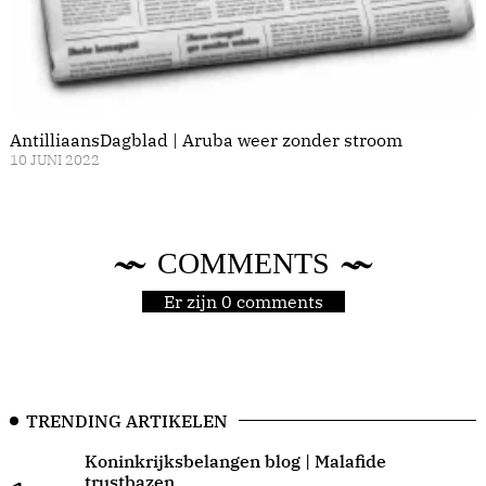
AntilliaansDagblad | Aruba weer zonder stroom
10 JUNI 2022
COMMENTS
Er zijn 0 comments
TRENDING ARTIKELEN
Koninkrijksbelangen blog | Malafide
trustbazen