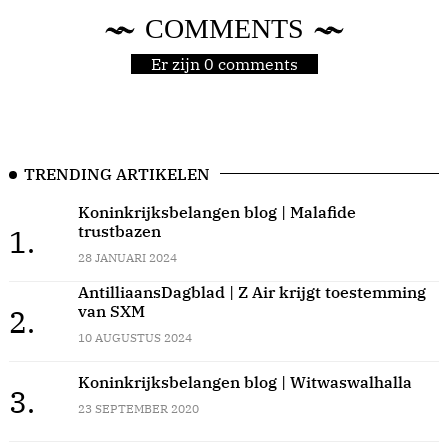
COMMENTS
Er zijn 0 comments
TRENDING ARTIKELEN
Koninkrijksbelangen blog | Malafide
trustbazen
1.
28 JANUARI 2024
AntilliaansDagblad | Z Air krijgt toestemming
van SXM
2.
10 AUGUSTUS 2024
Koninkrijksbelangen blog | Witwaswalhalla
3.
23 SEPTEMBER 2020