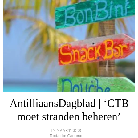
AntilliaansDagblad | ‘CTB
moet stranden beheren’
17 MAART 2023
Redactie Curacao