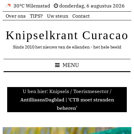
30°C Wilemstad
donderdag, 6 augustus 2026
Over ons
TIPS?
Uw steun
Contact
Knipselkrant Curacao
Sinds 2010 het nieuws van de eilanden - het hele beeld
MENU
U ben hier:
Knipsels
/
Toerismesector
/
AntilliaansDagblad | ‘CTB moet stranden
beheren’