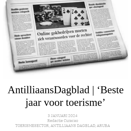
AntilliaansDagblad | ‘Beste
jaar voor toerisme’
3 JANUARI 2024
Redactie Curacao
TOERISMESECTOR
,
ANTILLIAANS DAGBLAD
,
ARUBA