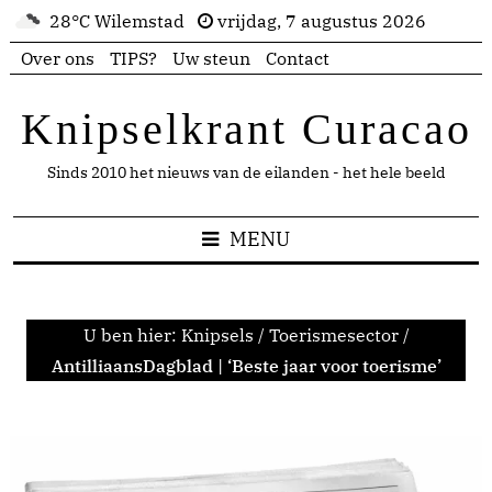
28°C Wilemstad
vrijdag, 7 augustus 2026
Over ons
TIPS?
Uw steun
Contact
Knipselkrant Curacao
Sinds 2010 het nieuws van de eilanden - het hele beeld
MENU
U ben hier:
Knipsels
/
Toerismesector
/
AntilliaansDagblad | ‘Beste jaar voor toerisme’