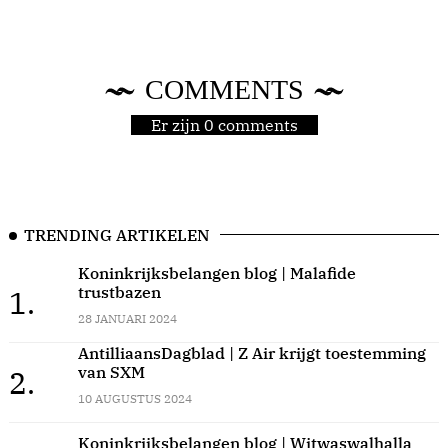
COMMENTS
Er zijn 0 comments
TRENDING ARTIKELEN
Koninkrijksbelangen blog | Malafide
trustbazen
1.
28 JANUARI 2024
AntilliaansDagblad | Z Air krijgt toestemming
van SXM
2.
10 AUGUSTUS 2024
Koninkrijksbelangen blog | Witwaswalhalla