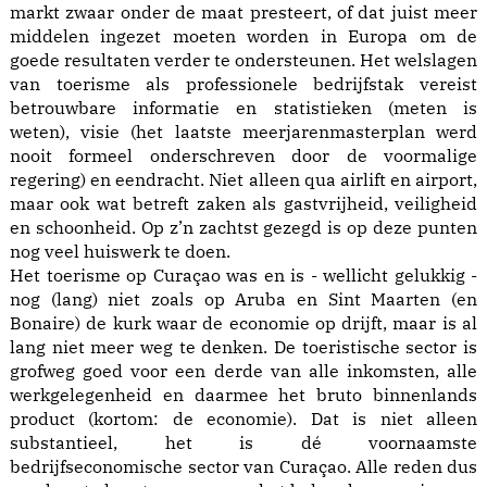
markt zwaar onder de maat presteert, of dat juist meer
middelen ingezet moeten worden in Europa om de
goede resultaten verder te ondersteunen. Het welslagen
van toerisme als professionele bedrijfstak vereist
betrouwbare informatie en statistieken (meten is
weten), visie (het laatste meerjarenmasterplan werd
nooit formeel onderschreven door de voormalige
regering) en eendracht. Niet alleen qua airlift en airport,
maar ook wat betreft zaken als gastvrijheid, veiligheid
en schoonheid. Op z’n zachtst gezegd is op deze punten
nog veel huiswerk te doen.
Het toerisme op Curaçao was en is - wellicht gelukkig -
nog (lang) niet zoals op Aruba en Sint Maarten (en
Bonaire) de kurk waar de economie op drijft, maar is al
lang niet meer weg te denken. De toeristische sector is
grofweg goed voor een derde van alle inkomsten, alle
werkgelegenheid en daarmee het bruto binnenlands
product (kortom: de economie). Dat is niet alleen
substantieel, het is dé voornaamste
bedrijfseconomische sector van Curaçao. Alle reden dus