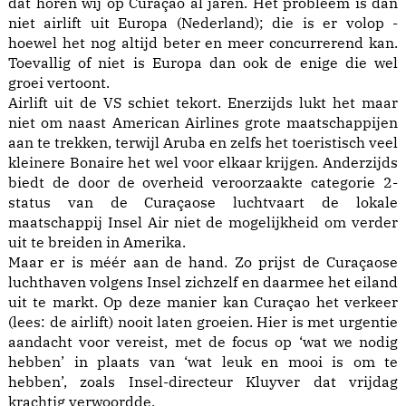
dat horen wij op Curaçao al jaren. Het probleem is dan
niet airlift uit Europa (Nederland); die is er volop -
hoewel het nog altijd beter en meer concurrerend kan.
Toevallig of niet is Europa dan ook de enige die wel
groei vertoont.
Airlift uit de VS schiet tekort. Enerzijds lukt het maar
niet om naast American Airlines grote maatschappijen
aan te trekken, terwijl Aruba en zelfs het toeristisch veel
kleinere Bonaire het wel voor elkaar krijgen. Anderzijds
biedt de door de overheid veroorzaakte categorie 2-
status van de Curaçaose luchtvaart de lokale
maatschappij Insel Air niet de mogelijkheid om verder
uit te breiden in Amerika.
Maar er is méér aan de hand. Zo prijst de Curaçaose
luchthaven volgens Insel zichzelf en daarmee het eiland
uit te markt. Op deze manier kan Curaçao het verkeer
(lees: de airlift) nooit laten groeien. Hier is met urgentie
aandacht voor vereist, met de focus op ‘wat we nodig
hebben’ in plaats van ‘wat leuk en mooi is om te
hebben’, zoals Insel-directeur Kluyver dat vrijdag
krachtig verwoordde.