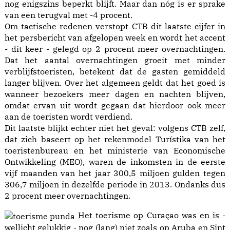
nog enigszins beperkt blijft. Maar dan nóg is er sprake
van een terugval met -4 procent.
Om tactische redenen verstopt CTB dit laatste cijfer in
het persbericht van afgelopen week en wordt het accent
- dit keer - gelegd op 2 procent meer overnachtingen.
Dat het aantal overnachtingen groeit met minder
verblijfstoeristen, betekent dat de gasten gemiddeld
langer blijven. Over het algemeen geldt dat het goed is
wanneer bezoekers meer dagen en nachten blijven,
omdat ervan uit wordt gegaan dat hierdoor ook meer
aan de toeristen wordt verdiend.
Dit laatste blijkt echter niet het geval: volgens CTB zelf,
dat zich baseert op het rekenmodel Turístika van het
toeristenbureau en het ministerie van Economische
Ontwikkeling (MEO), waren de inkomsten in de eerste
vijf maanden van het jaar 300,5 miljoen gulden tegen
306,7 miljoen in dezelfde periode in 2013. Ondanks dus
2 procent meer overnachtingen.
Het toerisme op Curaçao was en is -
wellicht gelukkig - nog (lang) niet zoals op Aruba en Sint