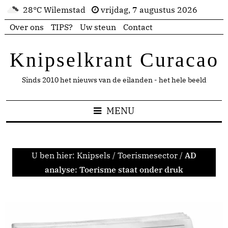
28°C Wilemstad
vrijdag, 7 augustus 2026
Over ons
TIPS?
Uw steun
Contact
Knipselkrant Curacao
Sinds 2010 het nieuws van de eilanden - het hele beeld
MENU
U ben hier:
Knipsels
/
Toerismesector
/
AD
analyse: Toerisme staat onder druk