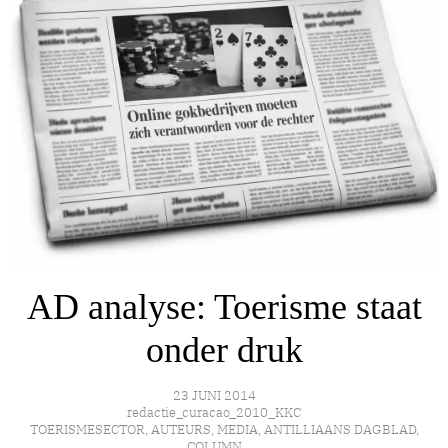
AD analyse: Toerisme staat
onder druk
23 JUNI 2014
redactie_curacao_2010_KKC
TOERISMESECTOR
,
AUTEURS
,
MEDIA
,
ANTILLIAANS DAGBLAD
,
COLUMN