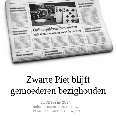
Zwarte Piet blijft
gemoederen bezighouden
12 OKTOBER 2014
redactie_curacao_2010_KKC
TELEGRAAF
,
MEDIA
,
CURAÇAO