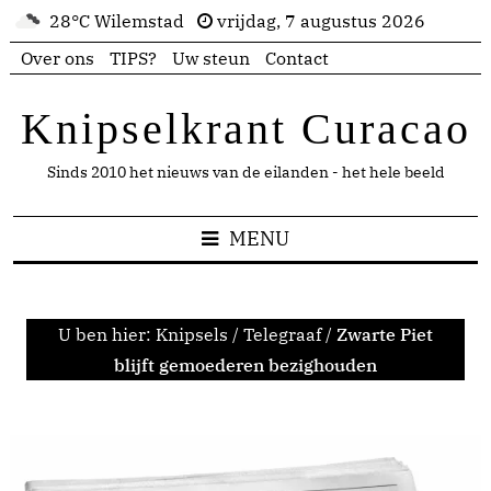
28°C Wilemstad
vrijdag, 7 augustus 2026
Over ons
TIPS?
Uw steun
Contact
Knipselkrant Curacao
Sinds 2010 het nieuws van de eilanden - het hele beeld
MENU
U ben hier:
Knipsels
/
Telegraaf
/
Zwarte Piet
blijft gemoederen bezighouden