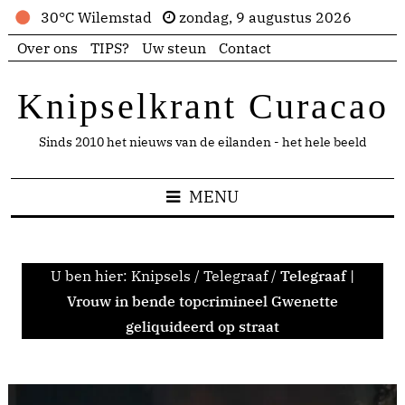
30°C Wilemstad
zondag, 9 augustus 2026
Over ons
TIPS?
Uw steun
Contact
Knipselkrant Curacao
Sinds 2010 het nieuws van de eilanden - het hele beeld
MENU
U ben hier:
Knipsels
/
Telegraaf
/
Telegraaf |
Vrouw in bende topcrimineel Gwenette
geliquideerd op straat