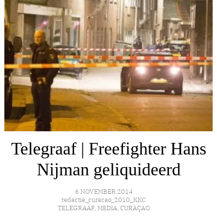
Telegraaf | Freefighter Hans
Nijman geliquideerd
6 NOVEMBER 2014
redactie_curacao_2010_KKC
TELEGRAAF
,
MEDIA
,
CURAÇAO