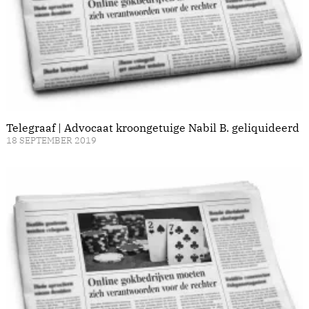
Telegraaf | Advocaat kroongetuige Nabil B. geliquideerd
18 SEPTEMBER 2019