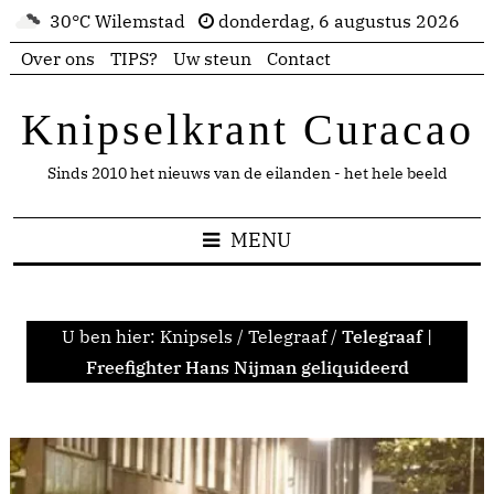
30°C Wilemstad
donderdag, 6 augustus 2026
Over ons
TIPS?
Uw steun
Contact
Knipselkrant Curacao
Sinds 2010 het nieuws van de eilanden - het hele beeld
MENU
U ben hier:
Knipsels
/
Telegraaf
/
Telegraaf |
Freefighter Hans Nijman geliquideerd