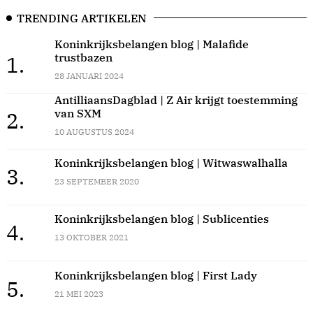
TRENDING ARTIKELEN
Koninkrijksbelangen blog | Malafide
trustbazen
1.
28 JANUARI 2024
AntilliaansDagblad | Z Air krijgt toestemming
van SXM
2.
10 AUGUSTUS 2024
Koninkrijksbelangen blog | Witwaswalhalla
3.
23 SEPTEMBER 2020
Koninkrijksbelangen blog | Sublicenties
4.
13 OKTOBER 2021
Koninkrijksbelangen blog | First Lady
5.
21 MEI 2023