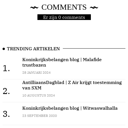
COMMENTS
Er zijn 0 comments
TRENDING ARTIKELEN
Koninkrijksbelangen blog | Malafide
trustbazen
1.
28 JANUARI 2024
AntilliaansDagblad | Z Air krijgt toestemming
van SXM
2.
10 AUGUSTUS 2024
Koninkrijksbelangen blog | Witwaswalhalla
3.
23 SEPTEMBER 2020