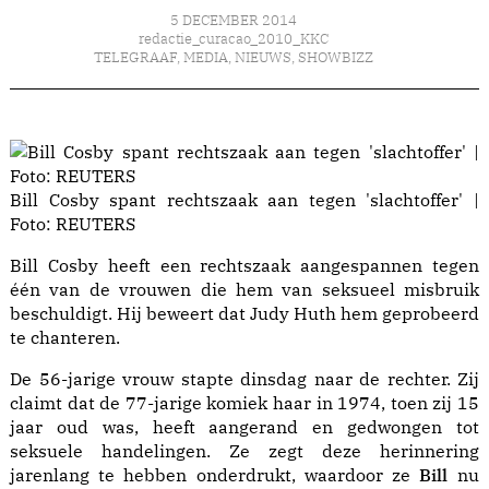
5 DECEMBER 2014
redactie_curacao_2010_KKC
TELEGRAAF
,
MEDIA
,
NIEUWS
,
SHOWBIZZ
Bill Cosby spant rechtszaak aan tegen 'slachtoffer' |
Foto: REUTERS
Bill Cosby heeft een rechtszaak aangespannen tegen
één van de vrouwen die hem van seksueel misbruik
beschuldigt. Hij beweert dat Judy Huth hem geprobeerd
te chanteren.
De 56-jarige vrouw stapte dinsdag naar de rechter. Zij
claimt dat de 77-jarige komiek haar in 1974, toen zij 15
jaar oud was, heeft aangerand en gedwongen tot
seksuele handelingen. Ze zegt deze herinnering
jarenlang te hebben onderdrukt, waardoor ze
Bill
nu