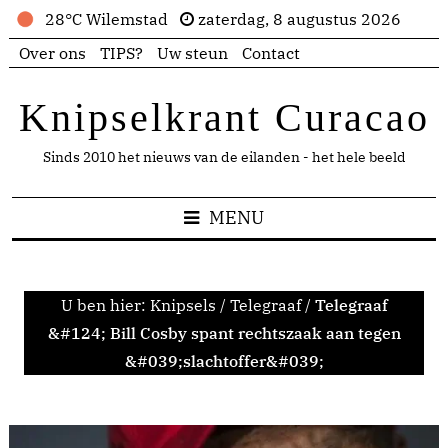
28°C Wilemstad
zaterdag, 8 augustus 2026
Over ons
TIPS?
Uw steun
Contact
Knipselkrant Curacao
Sinds 2010 het nieuws van de eilanden - het hele beeld
MENU
U ben hier:
Knipsels
/
Telegraaf
/
Telegraaf
&#124; Bill Cosby spant rechtszaak aan tegen
&#039;slachtoffer&#039;