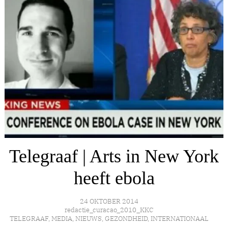
Telegraaf | Arts in New York
heeft ebola
24 OKTOBER 2014
redactie_curacao_2010_KKC
TELEGRAAF
,
MEDIA
,
NIEUWS
,
GEZONDHEID
,
INTERNATIONAAL