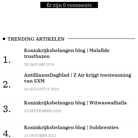
Er zijn 0 comments
TRENDING ARTIKELEN
Koninkrijksbelangen blog | Malafide
trustbazen
1.
28 JANUARI 2024
AntilliaansDagblad | Z Air krijgt toestemming
van SXM
2.
10 AUGUSTUS 2024
Koninkrijksbelangen blog | Witwaswalhalla
3.
23 SEPTEMBER 2020
Koninkrijksbelangen blog | Sublicenties
4.
13 OKTOBER 2021