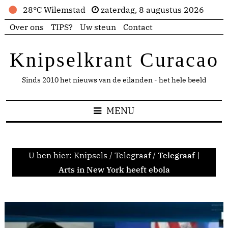
28°C Wilemstad
zaterdag, 8 augustus 2026
Over ons
TIPS?
Uw steun
Contact
Knipselkrant Curacao
Sinds 2010 het nieuws van de eilanden - het hele beeld
MENU
U ben hier:
Knipsels
/
Telegraaf
/
Telegraaf |
Arts in New York heeft ebola